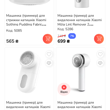
Машинка (триммер) для
Машинка (тример) для
стрижки катишків Xiaomi
видалення катишків Xiaomi
Sothing Pudding Fabric
MiJia Lint Remover 2
Shaver (DSHJ-S-2002)
(MQXJQ01LF)
Код: 5286
Код: 5085
749 ₴
7%
565 ₴
699 ₴
Відео
Машинка (тример) для
Машинка (тример) для
видалення катишків Xiaomi
видалення катишків Xiaomi