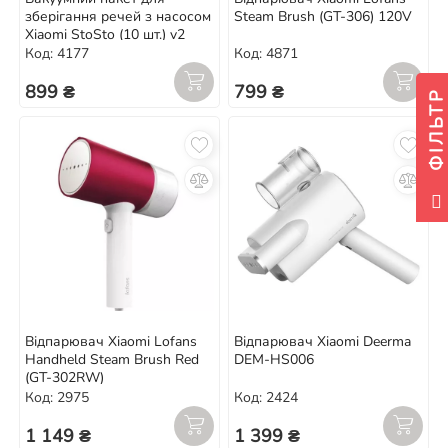
зберігання речей з насосом
Steam Brush (GT-306) 120V
Xiaomi StoSto (10 шт.) v2
Код: 4177
Код: 4871
899 ₴
799 ₴
ФІЛЬТР
Відпарювач Xiaomi Lofans
Відпарювач Xiaomi Deerma
Handheld Steam Brush Red
DEM-HS006
(GT-302RW)
Код: 2975
Код: 2424
1 149 ₴
1 399 ₴