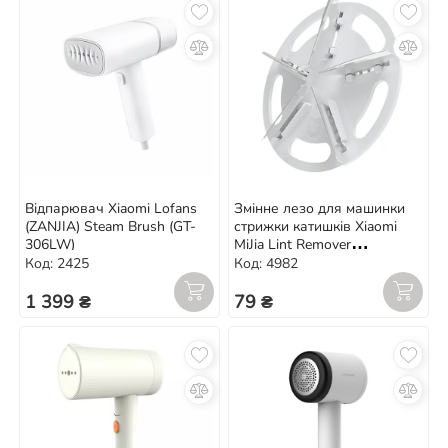
Відпарювач Xiaomi Lofans
Змінне лезо для машинки
(ZANJIA) Steam Brush (GT-
стрижки катишків Xiaomi
306LW)
MiJia Lint Remover
(MQXJQDT01KL)
Код: 2425
Код: 4982
1 399 ₴
79 ₴