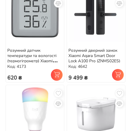
Розумний датчик
Розумний дверний замок
температури та вологості
Xiaomi Aqara Smart Door
(термогігрометр) Xiaomi
Lock A100 Pro (ZNMS02ES)
Miaomiao E-ink (MHO-C401)
Код: 4173
Код: 4642
620 ₴
9 499 ₴