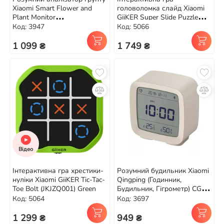
Xiaomi Smart Flower and
головоломка слайд Xiaomi
Plant Monitor
GiiKER Super Slide Puzzle
(HHCCJCY01HHCC) Blue
Games (JKHRD001) Black
Код: 3947
Код: 5066
1 099 ₴
1 749 ₴
Відео
Інтерактивна гра хрестики-
Розумний будильник Xiaomi
нуліки Xiaomi GiiKER Tic-Tac-
Qingping (Годинник,
Toe Bolt (JKJZQ001) Green
Будильник, Гігрометр) CGD1
Beige
Код: 5064
Код: 3697
1 299 ₴
949 ₴