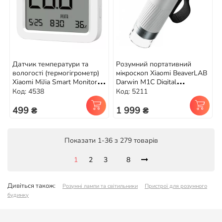
Датчик температури та
Розумний портативний
вологості (термогігрометр)
мікроскоп Xiaomi BeaverLAB
Xiaomi MiJia Smart Monitor 3
Darwin M1С Digital
(MJWSD05MMC)
Microscope (DDL-M1С)
Код: 4538
Код: 5211
499 ₴
1 999 ₴
Показати 1-36 з 279 товарів
1
2
3
8
Дивіться також:
Розумні лампи та світильники
Пристрої для розумного
будинку