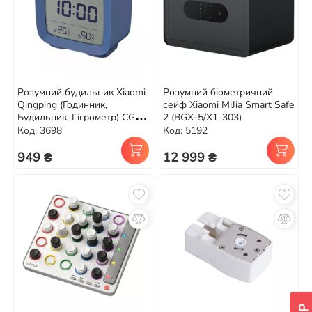
Розумний будильник Xiaomi
Розумний біометричний
Qingping (Годинник,
сейф Xiaomi MiJia Smart Safe
Будильник, Гігрометр) CGD1
2 (BGX-5/X1-303)
Blue
Код: 3698
Код: 5192
949 ₴
12 999 ₴