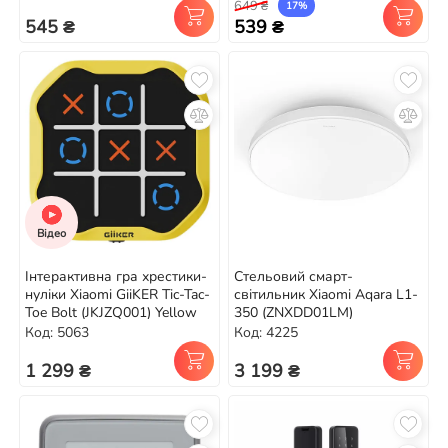
649 ₴
17%
545 ₴
539 ₴
Відео
Інтерактивна гра хрестики-
Стельовий смарт-
нуліки Xiaomi GiiKER Tic-Tac-
світильник Xiaomi Aqara L1-
Toe Bolt (JKJZQ001) Yellow
350 (ZNXDD01LM)
Код: 5063
Код: 4225
1 299 ₴
3 199 ₴