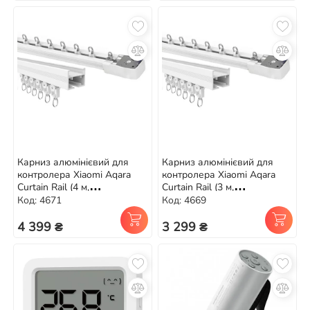
Карниз алюмінієвий для
Карниз алюмінієвий для
контролера Xiaomi Aqara
контролера Xiaomi Aqara
Curtain Rail (4 м,
Curtain Rail (3 м,
двосторонній) V2
односторонній) V2
Код: 4671
Код: 4669
4 399 ₴
3 299 ₴