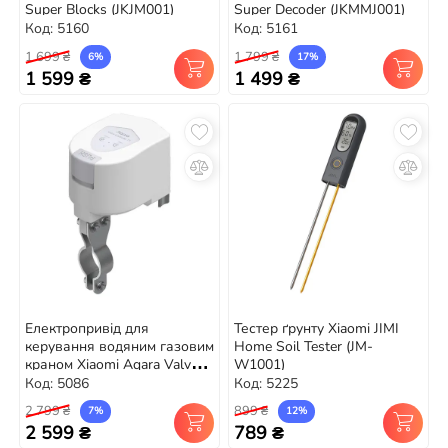
Super Blocks (JKJM001)
Super Decoder (JKMMJ001)
Код: 5160
Код: 5161
1 699 ₴
1 799 ₴
6%
17%
1 599 ₴
1 499 ₴
Електропривід для
Тестер ґрунту Xiaomi JIMI
керування водяним газовим
Home Soil Tester (JM-
краном Xiaomi Aqara Valve
W1001)
Controller T1
Код: 5086
Код: 5225
(ZNFMJXS11LM)
2 799 ₴
899 ₴
7%
12%
2 599 ₴
789 ₴