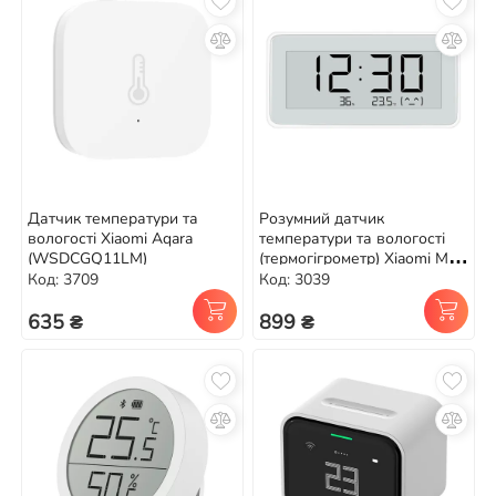
Датчик температури та
Розумний датчик
вологості Xiaomi Aqara
температури та вологості
(WSDCGQ11LM)
(термогігрометр) Xiaomi MiJia
Monitoring E-ink
Код: 3709
Код: 3039
(LYWSD02MMC)
635 ₴
899 ₴