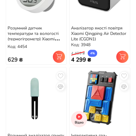
Розумний датчик
Аналізатор якості повітря
температури та вологості
Xiaomi Qingping Air Detector
(термогігрометр) Xiaomi
Lite (CGDN1)
Qingping Lite (CGDK2)
Код: 3948
Код: 4454
4 499 ₴
4%
629 ₴
4 299 ₴
Відео
Розумний аналізатор грунту
Інтерактивна гра-