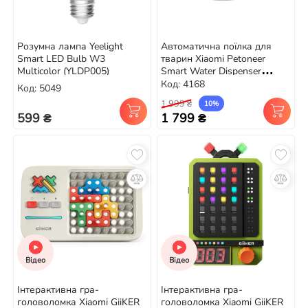
Розумна лампа Yeelight
Автоматична поїлка для
Smart LED Bulb W3
тварин Xiaomi Petoneer
Multicolor (YLDP005)
Smart Water Dispenser
(WF004)
Код: 4168
Код: 5049
1 999 ₴
10%
599 ₴
1 799 ₴
Відео
Відео
Інтерактивна гра-
Інтерактивна гра-
головоломка Xiaomi GiiKER
головоломка Xiaomi GiiKER