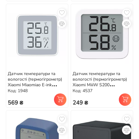
Датчик температури та
Датчик температури та
вологості (термогігрометр)
вологості (термогігрометр)
Xiaomi Miaomiao E-ink
Xiaomi MiiiW S200
(MHO-C201)
(MWTH02)
Код: 1948
Код: 4537
569 ₴
249 ₴