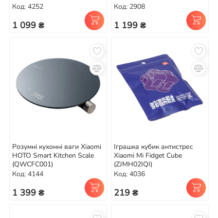
(HHCCJCY01HHCC) White
Код: 4252
Код: 2908
1 099 ₴
1 199 ₴
Розумні кухонні ваги Xiaomi
Іграшка кубик антистрес
HOTO Smart Kitchen Scale
Xiaomi Mi Fidget Cube
(QWCFC001)
(ZJMH02IQI)
Код: 4144
Код: 4036
1 399 ₴
219 ₴