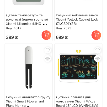
Датчик температури та
Розумний меблевий замок
вологості (термогігрометр)
Xiaomi Yeelock Cabinet Lock
Xiaomi Miaomiao (MHO-
(ZNGS01YSB)
C601)
Код: 4017
Код: 2573
399 ₴
699 ₴
Розумний аналізатор грунту
Дитячий планшет для
Xiaomi Smart Flower and
малювання Xiaomi Wicue
Plant Monitor
Board 16" LCD (WNB416W)