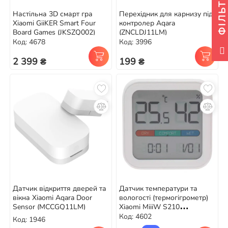
ФІЛЬТР
Настільна 3D смарт гра
Перехідник для карнизу під
Xiaomi GiiKER Smart Four
контролер Aqara
Board Games (JKSZQ002)
(ZNCLDJ11LM)
Код: 4678
Код: 3996
2 399 ₴
199 ₴
Датчик відкриття дверей та
Датчик температури та
вікна Xiaomi Aqara Door
вологості (термогігрометр)
Sensor (MCCGQ11LM)
Xiaomi MiiiW S210
(MW22S06)
Код: 4602
Код: 1946