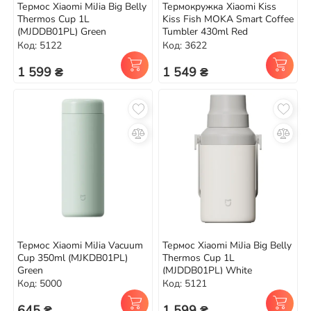
Термос Xiaomi MiJia Big Belly
Термокружка Xiaomi Kiss
Thermos Cup 1L
Kiss Fish MOKA Smart Coffee
(MJDDB01PL) Green
Tumbler 430ml Red
Код: 5122
Код: 3622
1 599 ₴
1 549 ₴
Термос Xiaomi MiJia Vacuum
Термос Xiaomi MiJia Big Belly
Cup 350ml (MJKDB01PL)
Thermos Cup 1L
Green
(MJDDB01PL) White
Код: 5000
Код: 5121
645 ₴
1 599 ₴