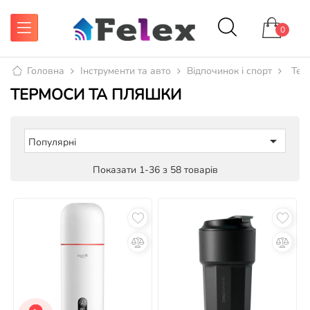
0
Головна
Інструменти та авто
Відпочинок і спорт
Тер
ТЕРМОСИ ТА ПЛЯШКИ

Популярні
Показати 1-36 з 58 товарів