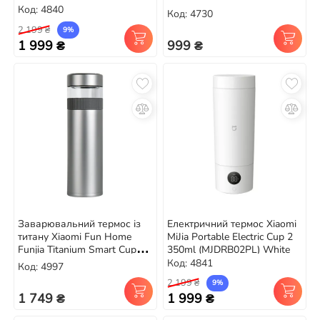
Код: 4840
Код: 4730
2 199 ₴
9%
1 999 ₴
999 ₴
Заварювальний термос із
Електричний термос Xiaomi
титану Xiaomi Fun Home
MiJia Portable Electric Cup 2
Funjia Titanium Smart Cup
350ml (MJDRB02PL) White
520ml (FJ-TA003)
Код: 4841
Код: 4997
2 199 ₴
9%
1 749 ₴
1 999 ₴