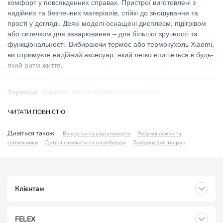
комфорт у повсякденних справах. Пристрої виготовлені з
надійних та безпечних матеріалів, стійкі до зношування та
прості у догляді. Деякі моделі оснащені дисплеєм, підігрівом
або ситечком для заварювання – для більшої зручності та
функціональності. Вибираючи термос або термокухоль Xiaomi,
ви отримуєте надійний аксесуар, який легко впишеться в будь-
який ритм життя.
Термоси
: надійне збереження температури
ЧИТАТИ ПОВНІСТЮ
Дивіться також:
Викрутки та шуруповерти
Розумні лампи та
світильники
Дитячі самокати та скейтборди
Поводки для тварин
Клієнтам
FELEX