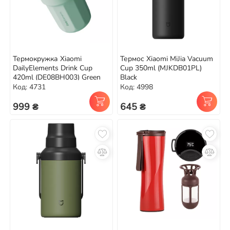
Термокружка Xiaomi
Термос Xiaomi MiJia Vacuum
DailyElements Drink Cup
Cup 350ml (MJKDB01PL)
420ml (DE08BH003) Green
Black
Код: 4731
Код: 4998
999 ₴
645 ₴