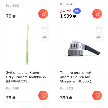
Код: 4840
Код: 5182
2 199 ₴
9%
79 ₴
1 999 ₴
Зубная щетка Xiaomi
Точилка для ножей
DailyElements Toothbrush
Xiaomi HuoHou Mini
(BHR6497CN)...
Sharpener (HU0066)
Код: 5183
Код: 3528
79 ₴
399 ₴