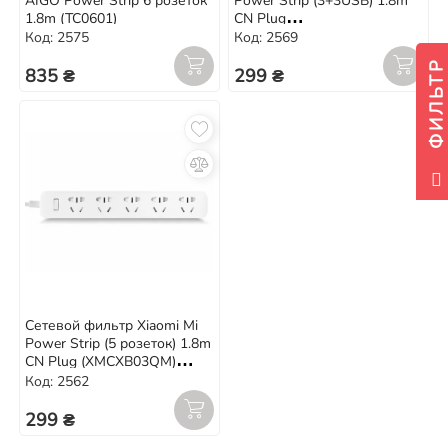
AIGO Power Strip 6 розеток
Power Strip (3+3USB) 1.8m
1.8m (TC0601)
CN Plug
(XMCXB01QM/NRB4027CN)
Код: 2575
Код: 2569
White
ФИЛЬТР
835 ₴
299 ₴
Сетевой фильтр Xiaomi Mi
Power Strip (5 розеток) 1.8m
CN Plug (XMCXB03QM)
White
Код: 2562
299 ₴