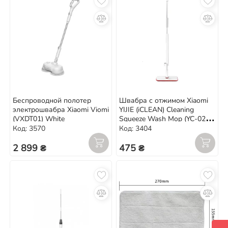
Беспроводной полотер
Швабра с отжимом Xiaomi
электрошвабра Xiaomi Viomi
YIJIE (iCLEAN) Cleaning
(VXDT01) White
Squeeze Wash Mop (YC-02)
White/Red
Код: 3570
Код: 3404
2 899 ₴
475 ₴