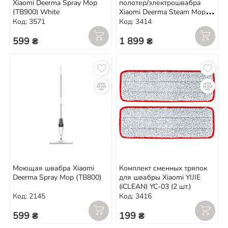
Xiaomi Deerma Spray Mop
полотер/электрошвабра
(TB900) White
Xiaomi Deerma Steam Mop
(ZQ100) White
Код: 3571
Код: 3414
599 ₴
1 899 ₴
Моющая швабра Xiaomi
Комплект сменных тряпок
Deerma Spray Mop (TB800)
для швабры Xiaomi YIJIE
(iCLEAN) YC-03 (2 шт.)
Код: 2145
Код: 3416
599 ₴
199 ₴