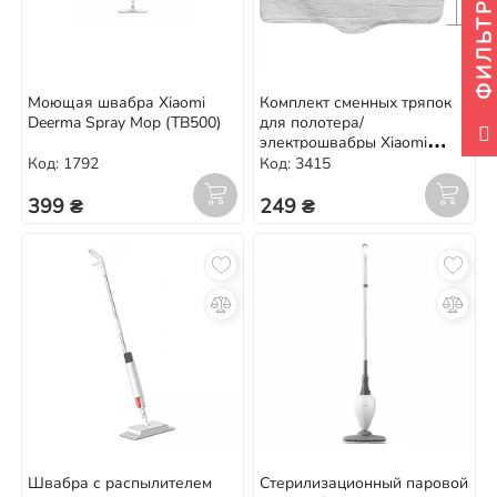
ФИЛЬТР
Моющая швабра Xiaomi
Комплект сменных тряпок
Deerma Spray Mop (TB500)
для полотера/
электрошвабры Xiaomi
Deerma ZQ100 (3 шт.)
Код: 1792
Код: 3415
399 ₴
249 ₴
Швабра с распылителем
Cтерилизационный паровой