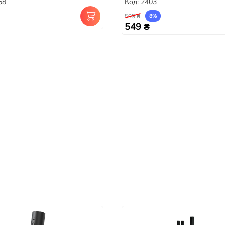
58
Код: 2403
599 ₴
8%
549 ₴