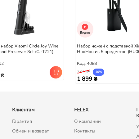
Видео
набор Xiaomi Circle Joy Wine
Набор ножей с подставкой Xi
and Preserver Set (CJ-TZ21)
HuoHou из 5 предметов (HU0
02
Код: 4088
2 099 ₴
10%
 ₴
1 899 ₴
Клиентам
FELEX
к
Гарантия
О компании
У
Обмен и возврат
Контакты
A