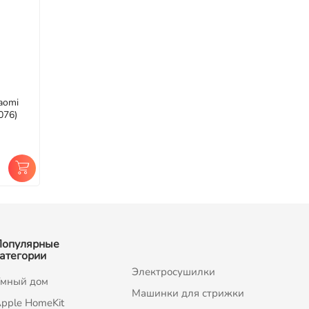
aomi
076)
Популярные
атегории
Электросушилки
мный дом
Машинки для стрижки
pple HomeKit