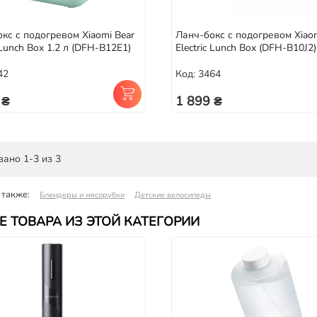
кс с подогревом Xiaomi Bear
Ланч-бокс с подогревом Xiaom
c Lunch Box 1.2 л (DFH-B12E1)
Electric Lunch Box (DFH-B10J2)
42
Код: 3464
 ₴
1 899 ₴
ано 1-3 из 3
 также:
Блендеры и мясорубки
Детские велосипеды
Е ТОВАРА ИЗ ЭТОЙ КАТЕГОРИИ