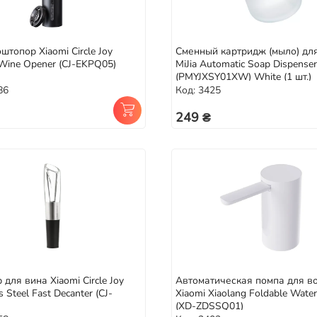
штопор Xiaomi Circle Joy
Сменный картридж (мыло) для
c Wine Opener (CJ-EKPQ05)
MiJia Automatic Soap Dispenser
(PMYJXSY01XW) White (1 шт.)
86
Код: 3425
249 ₴
 для вина Xiaomi Circle Joy
Автоматическая помпа для в
s Steel Fast Decanter (CJ-
Xiaomi Xiaolang Foldable Wate
(XD-ZDSSQ01)