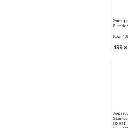
Электро
Electri
Код: 40
499 ₴
Аэратор
Stainles
DXJQ1)