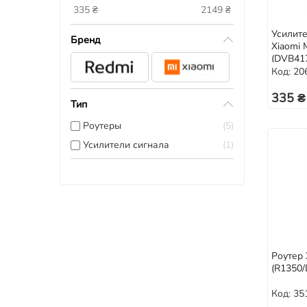
335
₴
2149
₴
Усилит
Бренд
Xiaomi M
(DVB41
Код: 20
335 ₴
Тип
Роутеры
5
Усилители сигнала
1
Роутер 
(R1350/
Код: 35