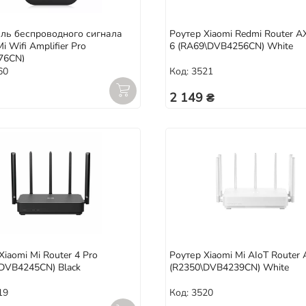
ель беспроводного сигнала
Роутер Xiaomi Redmi Router A
i Wifi Amplifier Pro
6 (RA69\DVB4256CN) White
76CN)
60
Код: 3521
2 149 ₴
Xiaomi Mi Router 4 Pro
Роутер Xiaomi Mi AIoT Router
DVB4245CN) Black
(R2350\DVB4239CN) White
19
Код: 3520