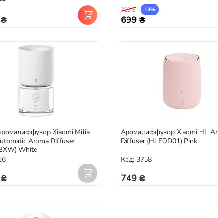
799 ₴
13%
 ₴
699 ₴
ромадиффузор Xiaomi MiJia
Аромадиффузор Xiaomi HL A
utomatic Aroma Diffuser
Diffuser (Hl EOD01) Pink
03XW) White
16
Код: 3758
 ₴
749 ₴