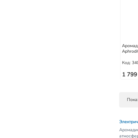
Аромад
Aphrodi
Код: 34
1 799
Пока
Электрич
Аромадиф
атмосфер