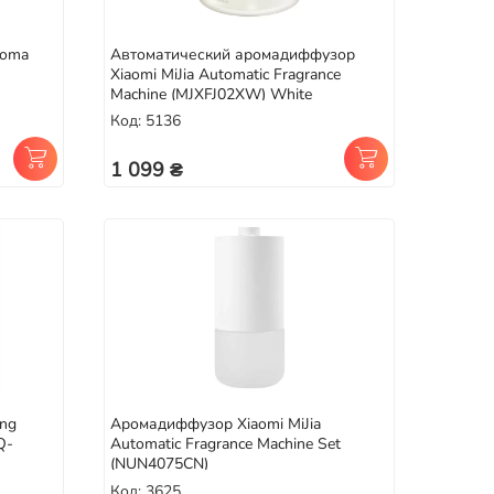
roma
Автоматический аромадиффузор
Xiaomi MiJia Automatic Fragrance
Machine (MJXFJ02XW) White
Код: 5136
1 099 ₴
ang
Аромадиффузор Xiaomi MiJia
Q-
Automatic Fragrance Machine Set
(NUN4075CN)
Код: 3625