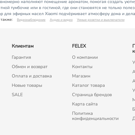
авномерно наполняют помещение ароматом, помогая создать уютну
тной тумбочке или в гостиной, где они становятся не только поле
 для эфирных масел Xiaomi подчёркивает атмосферу дома и дела
 также:
Видеонаблюдение
Аудио и видео
Умные розетки и выключатели
Клиентам
FELEX
к
Гарантия
О компании
У
Обмен и возврат
Контакты
A
Оплата и доставка
Магазин
А
Новые товары
Каталог товара
У
SALE
Страница брендов
Карта сайта
Б
Политика
конфиденциальности
Д