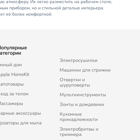
ю атмосферу. Их легко разместить на рабочем столе,
зным прибором, но и стильной деталью интерьера.
ет её более комфортной.
Популярные
атегории
Электросушилки
мный дом
Машинки для стрижки
pple HomeKit
Отвертки и
втотовары
шуруповерты
ход за телом
Мультиинструменты
Массажеры
Зонты и дождевики
арные аксессуары
Кухонные
принадлежности
озаторы для мыла
Электробритвы и
триммера