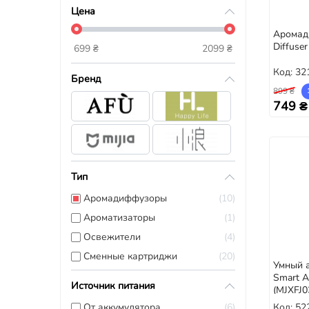
Цена
Аромад
Diffuse
699
₴
2099
₴
Код: 32
Бренд
899 ₴
749 ₴
Тип
Аромадиффузоры
10
Ароматизаторы
1
Освежители
4
Сменные картриджи
20
Умный а
Smart A
Источник питания
(MJXFJ0
Код: 52
От аккумулятора
6