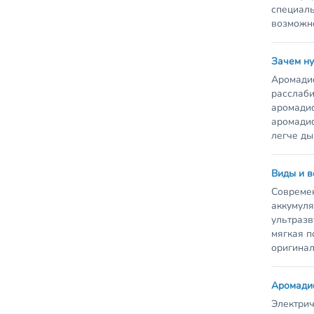
специаль
возможно
Зачем н
Аромади
расслаби
аромадиф
аромадиф
легче ды
Виды и 
Современ
аккумуля
ультразв
мягкая п
оригинал
Аромади
Электрич