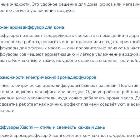
ные жидкости. Это удобное решение для дома, офиса или магазин
стью лёгкого увлажнения воздуха.
ужен аромадиффузор для дома
ффузоры позволяют поддерживать свежесть в помещении и дарят
ться после работы, повысить концентрацию или создать приятны
фузоры для эфирных масел — они положительно влияют на наст
фузоры совмещают ароматизацию и лёгкое увлажнение воздуха, по
шать. Компактные и тихие, их удобно ставить в спальне, гостиной,
возможности электрических аромадиффузоров
ные электрические аромадиффузоры бывают разными. Портативны
тора и подходят для офиса или поездок. Одни устройства работаю
уковые мини-увлажнители, куда можно добавлять арома масла. Д
одсветка работает как ночник, эффект пламени создаёт уют, а во
ьности.
ффузоры Xiaomi — стиль и свежесть каждый день
еский аромадиффузор Xiaomi сочетает компактность, удобство и с