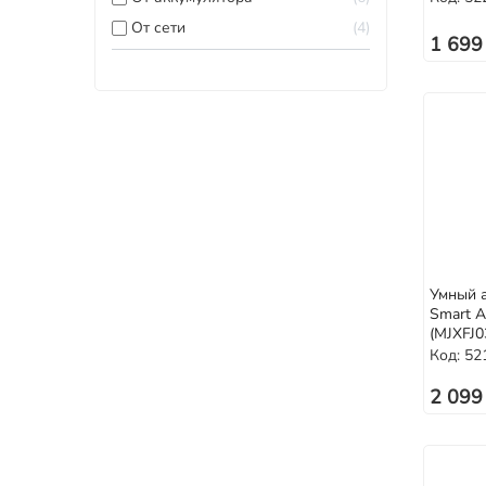
От сети
4
1 699
Умный а
Smart A
(MJXFJ
Код: 52
2 099