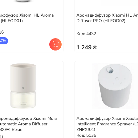
иффузор Xiaomi HL Aroma
Аромадиффузор Xiaomi HL A
r (Hl EOD01)
Diffuser PRO (HLEOD02)
16
Код: 4432
17%
1 249 ₴
ромадиффузор Xiaomi MiJia
Аромадиффузор Xiaomi Xiaol
utomatic Aroma Diffuser
Intelligent Fragrance Sprayer (L
3XW) Beige
ZNPXJ01)
Код: 5135
21