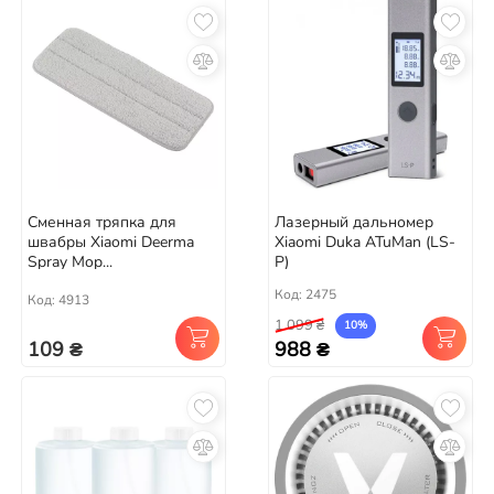
Сменная тряпка для
Лазерный дальномер
швабры Xiaomi Deerma
Xiaomi Duka ATuMan (LS-
Spray Mop...
P)
Код: 2475
Код: 4913
1 099 ₴
10%
109 ₴
988 ₴