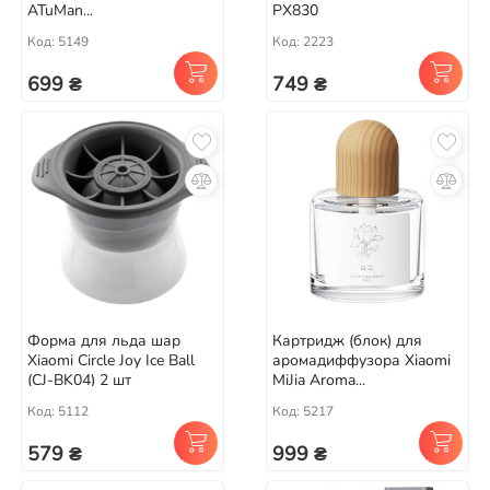
ATuMan...
PX830
Код: 5149
Код: 2223
699 ₴
749 ₴
Форма для льда шар
Картридж (блок) для
Xiaomi Circle Joy Ice Ball
аромадиффузора Xiaomi
(CJ-BK04) 2 шт
MiJia Aroma...
Код: 5112
Код: 5217
579 ₴
999 ₴