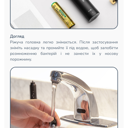
Догляд
Ріжуча головка легко знімається. Після застосування
зніміть насадку та промийте її під водою, щоб запобігти
розмноженню бактерій і не занести їх у носову
порожнину.