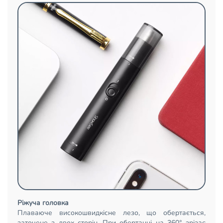
Ріжуча головка
Плаваюче високошвидкісне лезо, що обертається,
заточене з двох сторін. При обертанні на 360° зрізає