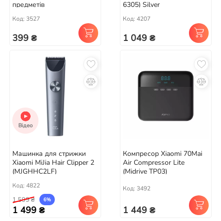
предметів
6305) Silver
Код: 3527
Код: 4207
399 ₴
1 049 ₴
Відео
Машинка для стрижки
Компресор Xiaomi 70Mai
Xiaomi MiJia Hair Clipper 2
Air Compressor Lite
(MJGHHC2LF)
(Midrive TP03)
Код: 4822
Код: 3492
1 599 ₴
6%
1 499 ₴
1 449 ₴