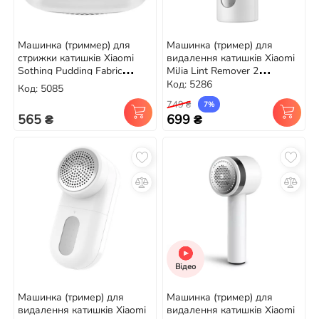
Машинка (триммер) для
Машинка (тример) для
стрижки катишків Xiaomi
видалення катишків Xiaomi
Sothing Pudding Fabric
MiJia Lint Remover 2
Shaver (DSHJ-S-2002)
(MQXJQ01LF)
Код: 5286
Код: 5085
749 ₴
7%
565 ₴
699 ₴
Відео
Машинка (тример) для
Машинка (тример) для
видалення катишків Xiaomi
видалення катишків Xiaomi