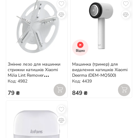
Відео
Змінне лезо для машинки
Машинка (тример) для
стрижки катишків Xiaomi
видалення катишків Xiaomi
MiJia Lint Remover
Deerma (DEM-MQ500)
(MQXJQDT01KL)
Код: 4982
Код: 4439
79 ₴
849 ₴