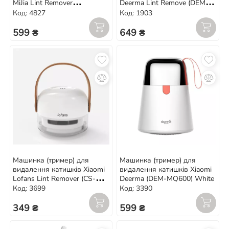
MiJia Lint Remover
Deerma Lint Remove (DEM-
(MQXJQ01KL)
MQ811)
Код: 4827
Код: 1903
599 ₴
649 ₴
Машинка (тример) для
Машинка (тример) для
видалення катишків Xiaomi
видалення катишків Xiaomi
Lofans Lint Remover (CS-
Deerma (DEM-MQ600) White
622)
Код: 3699
Код: 3390
349 ₴
599 ₴