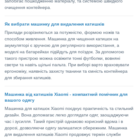
запобігає пошкодженню матеріалу, та системою швидкого
очищення контейнера.
Як вибрати машинку для видалення катишків
Прилади розрізняються за потужністю, формою ножів та
способом живлення. Машинка для чищення катишок на
акумуляторі є зручною для регулярного використання, а
моделі на батарейках підійдуть для поїздок. За допомогою
такого пристрою можна освіжити тонкі футболки, вовняні
светри та навіть щільні пальта. При виборі варто враховувати
ергономіку, наявність захисту тканини та ємність контейнера
для збирання катишків.
Машинка від катишків Xiaomi - компактний помічник для
вашого одягу
Машинка для катишок Xiaomi поєднує практичність та стильний
дизайн. Вона допомагає легко доглядати одяг, заощаджуючи
час і зусилля. Такий пристрій однаково корисний вдома і в
дорозі, дозволяючи одягу залишатися обережним. Машинка
для видалення катишків Xiaomi продовжує термін служби