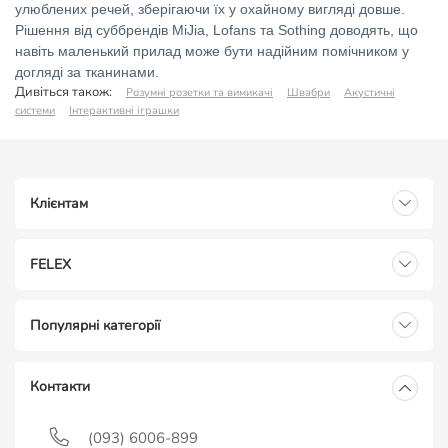
улюблених речей, зберігаючи їх у охайному вигляді довше.
Рішення від суббрендів MiJia, Lofans та Sothing доводять, що
навіть маленький прилад може бути надійним помічником у
догляді за тканинами.
Дивіться також:
Розумні розетки та вимикачі
Швабри
Акустичні
системи
Інтерактивні іграшки
Клієнтам
FELEX
Популярні категорії
Контакти
(093) 6006-899