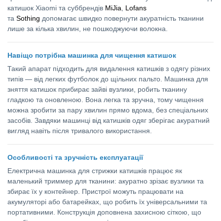
катишок Xiaomi та суббрендів
MiJia
,
Lofans
та
Sothing
допомагає швидко повернути акуратність тканини
лише за кілька хвилин, не пошкоджуючи волокна.
Навіщо потрібна машинка для чищення катишок
Такий апарат підходить для видалення катишків з одягу різних
типів — від легких футболок до щільних пальто. Машинка для
зняття катишок прибирає зайві вузлики, робить тканину
гладкою та оновленою. Вона легка та зручна, тому чищення
можна зробити за пару хвилин прямо вдома, без спеціальних
засобів. Завдяки машинці від катишків одяг зберігає акуратний
вигляд навіть після тривалого використання.
Особливості та зручність експлуатації
Електрична машинка для стрижки катишків працює як
маленький триммер для тканини: акуратно зрізає вузлики та
збирає їх у контейнер. Пристрої можуть працювати на
акумуляторі або батарейках, що робить їх універсальними та
портативними. Конструкція доповнена захисною сіткою, що