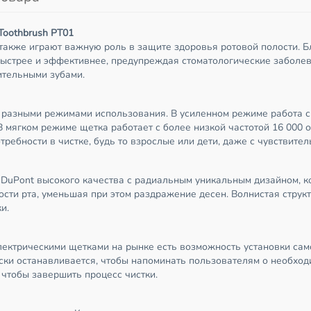
 Toothbrush PT01
также играют важную роль в защите здоровья ротовой полости. Б
быстрее и эффективнее, предупреждая стоматологические заболев
ительными зубами.
 разными режимами использования. В усиленном режиме работа с 
 В мягком режиме щетка работает с более низкой частотой 16 000 
ребности в чистке, будь то взрослые или дети, даже с чувствите
 DuPont высокого качества с радиальным уникальным дизайном, к
ости рта, уменьшая при этом раздражение десен. Волнистая структ
и.
лектрическими щетками на рынке есть возможность установки само
ски останавливается, чтобы напоминать пользователям о необходи
 чтобы завершить процесс чистки.