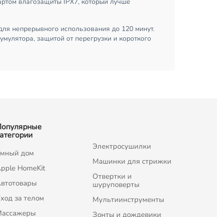
дартом влагозащиты IPX7, который лучше
для непрерывного использования до 120 минут.
умулятора, защитой от перегрузки и короткого
Популярные
атегории
Электросушилки
мный дом
Машинки для стрижки
pple HomeKit
Отвертки и
втотовары
шуруповерты
ход за телом
Мультиинструменты
Массажеры
Зонты и дождевики