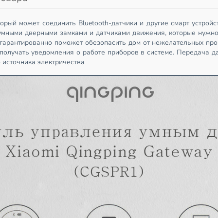
торый может соединить Bluetooth-датчики и другие смарт устрой
умными дверными замками и датчиками движения, которые нужно у
о гарантированно поможет обезопасить дом от нежелательных п
олучать уведомления о работе приборов в системе. Передача дан
о источника электричества