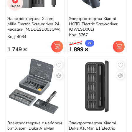
Видео
Электроотвертка Xiaomi
Электроотвертка Xiaomi
MiJia Electric Screwdriver 24
HOTO Electric Screwdriver
насадки (MJDDLSD003QW)
(QWLSD001)
Код: 3767
Код: 4084
2 049 ₴
7%
1 749 ₴
1 899 ₴
Электроотвертка с набором
Электроотвертка Xiaomi
бит Xiaomi Duka ATuMan
Duka ATuMan E1 Electric