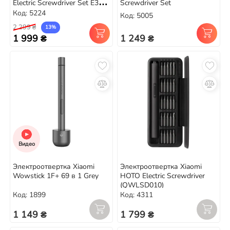
Electric Screwdriver Set E3
Screwdriver Set
(95в1)
Код: 5224
Код: 5005
2 299 ₴
13%
1 999 ₴
1 249 ₴
Видео
Электроотвертка Xiaomi
Электроотвертка Xiaomi
Wowstick 1F+ 69 в 1 Grey
HOTO Electric Screwdriver
(QWLSD010)
Код: 1899
Код: 4311
1 149 ₴
1 799 ₴