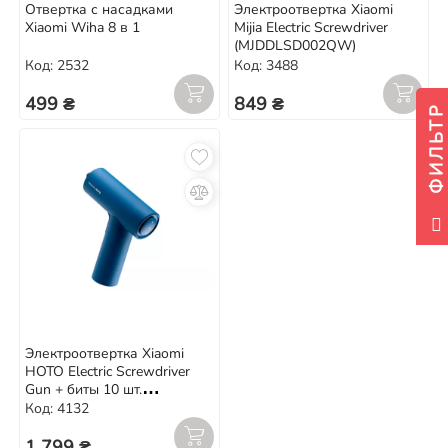
Отвертка с насадками
Электроотвертка Xiaomi
Xiaomi Wiha 8 в 1
Mijia Electric Screwdriver
(MJDDLSD002QW)
Код: 2532
Код: 3488
499 ₴
849 ₴
ФИЛЬТР
Электроотвертка Xiaomi
HOTO Electric Screwdriver
Gun + биты 10 шт.
(QWLSD008) Blue
Код: 4132
1 799 ₴