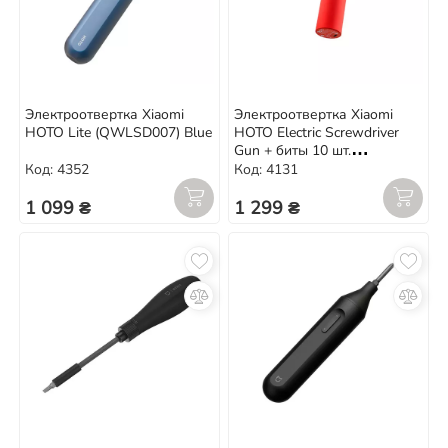
Электроотвертка Xiaomi
Электроотвертка Xiaomi
HOTO Lite (QWLSD007) Blue
HOTO Electric Screwdriver
Gun + биты 10 шт.
(QWLSD008) Red
Код: 4352
Код: 4131
1 099 ₴
1 299 ₴