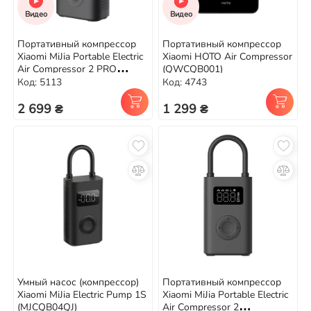
Видео
Видео
Портативный компрессор
Портативный компрессор
Xiaomi MiJia Portable Electric
Xiaomi HOTO Air Compressor
Air Compressor 2 PRO
(QWCQB001)
(MJCQB07PQW)
Код: 5113
Код: 4743
2 699 ₴
1 299 ₴
Умный насос (компрессор)
Портативный компрессор
Xiaomi MiJia Electric Pump 1S
Xiaomi MiJia Portable Electric
(MJCQB04QJ)
Air Compressor 2