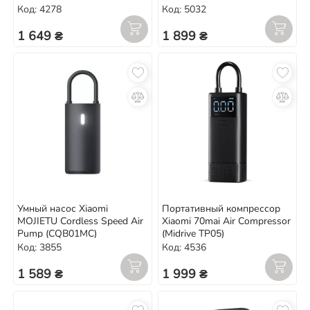
(MJCQB06QW)
Код: 4278
Код: 5032
1 649 ₴
1 899 ₴
Умный насос Xiaomi
Портативный компрессор
MOJIETU Cordless Speed Air
Xiaomi 70mai Air Compressor
Pump (CQB01MC)
(Midrive TP05)
Код: 3855
Код: 4536
1 589 ₴
1 999 ₴