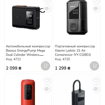
Автомобильный компрессор
Портативный компрессор
Baseus EnergyPump Mega
Xiaomi Lydsto 1S Air
Dual Cylinder Wireless
Compressor (YY-CQB01)
Inflator (CRNL060001)
Код: 4721
Код: 4720
2 099 ₴
1 299 ₴