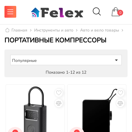
0
Главная
Инструменты и авто
Авто и вело товары
Ве
ПОРТАТИВНЫЕ КОМПРЕССОРЫ

Популярные
Показано 1-12 из 12