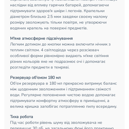
наслідки від впливу гарячих батарей, допомагаючи
підтримувати здоров'я шкіри і легенів. Крапельки
діаметром близько 2.5 мкм завдяки своєму малому
розміру зволожують тільки повітря, не утворюючи
водяних крапель на поверхні предметів.
М'яке атмосферне підсвічування
Легким дотиком до кнопки можна включити нічник з
теплим світлом. 4 світлодіода через розсіювач
особливої форми рівномірно видають м'яке світіння
різних кольорів яке не подразнює очі і допомагає
розгледіти предмети в темряві.
Резервуар об'ємом 180 мл
Об'єм резервуара в 180 мл прекрасно витримує баланс
між щоденним зволоженням і підтриманням свіжості
води. Регулярне поповнення чистою водою допомагає
підтримувати комфортну атмосферу в приміщенні, а
велика кришка запобігає потраплянню пилу всередину.
Тиха робота
Під час роботи рівень шуму від зволожувача не
перевищує 30 дБ, на загальному фоні його практично