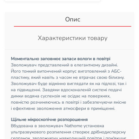
Опис
Характеристики товару
Моментально заповнює запаси вологи в повітрі
Зволожувач представлений в елегантному дизайні.
Його тонкий витончений корпус виготовлений з АБС-
пластику, який навіть з часом не втрачає свою білизну.
Зволожувач буде відмінно виглядати як на підлозі, так і
на підвищенні. Завдяки вдосконаленій системі подачі
димки водяна суспензія не осідає на поверхнях,
повністю розчиняючись в повітрі і забезпечуючи якісне
і ефективне зволоження атмосфери в приміщенні.
Щільне мікроскопічне розпорошення
Вбудована в зволожувач Nathome установка
ультразвукового розпилення створює дрібнодисперсну
серпанок, зволожуючу навколишній повітря і пом'якшує