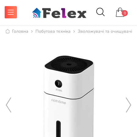
0
Головна
Побутова техніка
Зволожувачі та очищувачі п