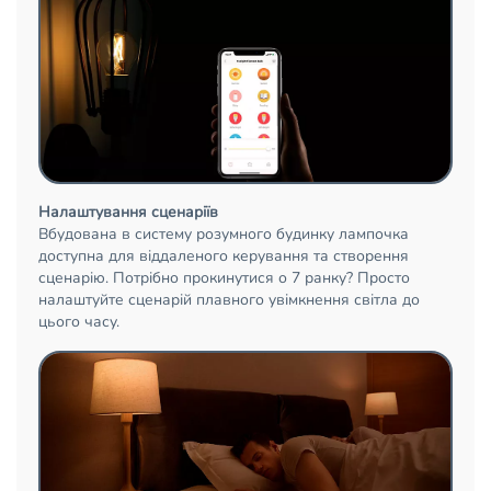
Налаштування сценаріїв
Вбудована в систему розумного будинку лампочка
доступна для віддаленого керування та створення
сценарію. Потрібно прокинутися о 7 ранку? Просто
налаштуйте сценарій плавного увімкнення світла до
цього часу.