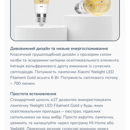
Дивовижний дизайн та низьке енергоспоживання
Класичний грушоподібний дизайн з прозорим склом
колби та яскравими нитками освітлювального елемента.
Імітація вольфрамового дроту виконана із сучасних
світлодіодів. Потужність лампочки Xiaomi Yeelight LED
Filament Gold всього 6 Вт. Потужність світлового потоку
– 700 люмен.
Простота встановлення
Стандартний цоколь е27 дозволяє використовувати
лампочку Yeelight LED Filament Gold у будь-яких
освітлювальних приладах – люстрах, підвісних
світильниках на ваш вибір. Просто вкрутіть лампочку,
увімкніть та налаштуйте через програму Mi Home або
Yeelight. Лампочка розуміє голосові команди через