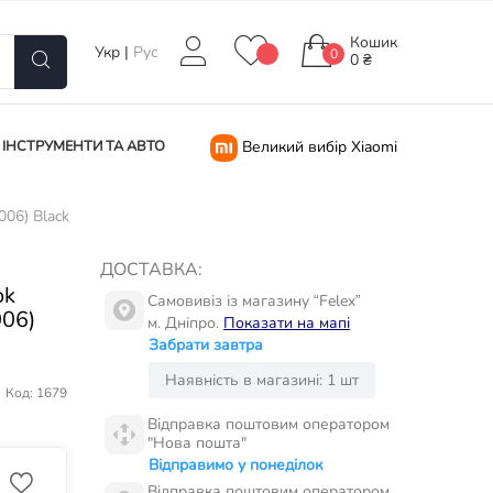
Кошик
Укр
|
Рус
0
0 ₴
ІНСТРУМЕНТИ ТА АВТО
Великий вибір Xiaomi
006) Black
ДОСТАВКА:
ok
Самовивіз із магазину “Felex”
006)
м. Дніпро.
Показати на мапі
Забрати завтра
Наявність в магазині: 1 шт
Код: 1679
Відправка поштовим оператором
"Нова пошта"
Відправимо у понеділок
Відправка поштовим оператором