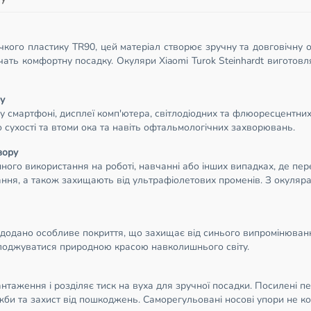
чкого пластику TR90, цей матеріал створює зручну та довговічну 
чать комфортну посадку. Окуляри Xiaomi Turok Steinhardt виготов
у
у смартфоні, дисплеї комп'ютера, світлодіодних та флюоресцентних
сухості та втоми ока та навіть офтальмологічних захворювань.
зору
ного використання на роботі, навчанні або інших випадках, де пе
я, а також захищають від ультрафіолетових променів. З окулярами
dt додано особливе покриття, що захищає від синього випромінюван
олоджуватися природною красою навколишнього світу.
аження і розділяє тиск на вуха для зручної посадки. Посилені пет
би та захист від пошкоджень. Саморегульовані носові упори не ков