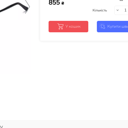
855
₴
Кількість
У кошик
Купити шв
у