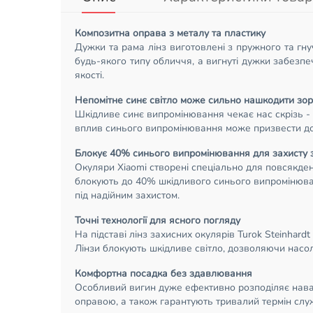
Композитна оправа з металу та пластику
Дужки та рама лінз виготовлені з пружного та гну
будь-якого типу обличчя, а вигнуті дужки забезпе
якості.
Непомітне синє світло може сильно нашкодити зор
Шкідливе синє випромінювання чекає нас скрізь - 
вплив синього випромінювання може призвести до 
Блокує 40% синього випромінювання для захисту 
Окуляри Xiaomi створені спеціально для повсякден
блокують до 40% шкідливого синього випромінюванн
під надійним захистом.
Точні технології для ясного погляду
На підставі лінз захисних окулярів Turok Steinhar
Лінзи блокують шкідливе світло, дозволяючи нас
Комфортна посадка без здавлювання
Особливий вигин дуже ефективно розподіляє навант
оправою, а також гарантують тривалий термін служ