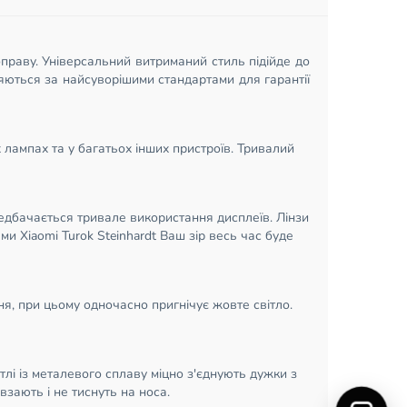
оправу. Універсальний витриманий стиль підійде до
ляються за найсуворішими стандартами для гарантії
 лампах та у багатьох інших пристроїв. Тривалий
редбачається тривале використання дисплеїв. Лінзи
 Xiaomi Turok Steinhardt Ваш зір весь час буде
ня, при цьому одночасно пригнічує жовте світло.
лі із металевого сплаву міцно з'єднують дужки з
зають і не тиснуть на носа.