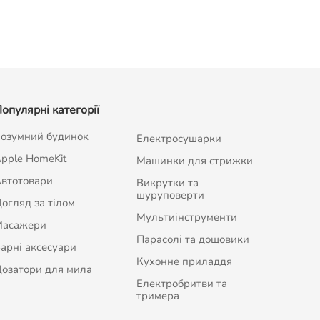
опулярні категорії
озумний будинок
Електросушарки
pple HomeKit
Машинки для стрижки
втотовари
Викрутки та
шуруповерти
огляд за тілом
Мультиінструменти
Масажери
Парасолі та дощовики
арні аксесуари
Кухонне приладдя
озатори для мила
Електробритви та
тримера