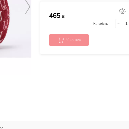
465
₴
Кількість
У кошик
у