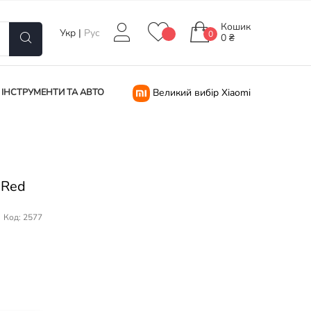
Кошик
Укр
|
Рус
0
0 ₴
ІНСТРУМЕНТИ ТА АВТО
Великий вибір Xiaomi
 Red
Код: 2577