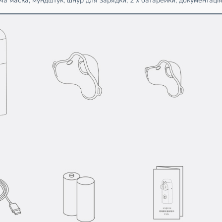
ча маска, мундштук, шнур для зарядки, 2 х батарейки, документація