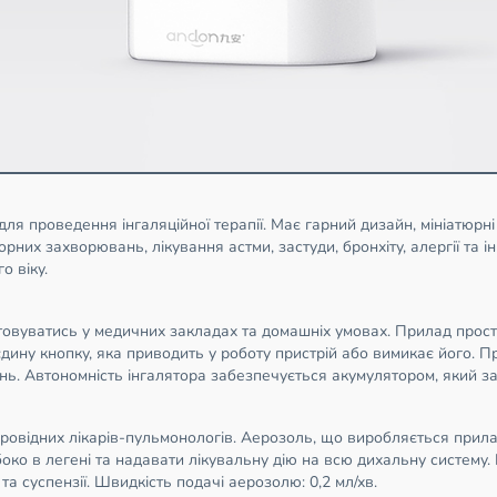
я проведення інгаляційної терапії. Має гарний дизайн, мініатюрні 
рних захворювань, лікування астми, застуди, бронхіту, алергії та
о віку.
вуватись у медичних закладах та домашніх умовах. Прилад простий
єдину кнопку, яка приводить у роботу пристрій або вимикає його. Пр
вань. Автономність інгалятора забезпечується акумулятором, який 
відних лікарів-пульмонологів. Аерозоль, що виробляється приладо
ко в легені та надавати лікувальну дію на всю дихальну систему. 
та суспензії. Швидкість подачі аерозолю: 0,2 мл/хв.