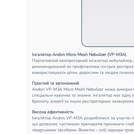
Інгалятор Andon Micro Mesh Nebulizer (VP-M3A)
Портативний компресорний інгалятор небулайзер дл
рекомендований як профілактика гострих респірато
використовувати дітям, дорослим та людям похилог
Простий та автономний
Andon VP-M3A Micro Mesh Nebulizer може використо
спеціальні навички та знання. Інгалятор має одну 
бронхіту, алергії та інших респіраторних захворю
Висока ефективність
Інгалятор Andon VP-M3A розроблявся за участю про
що дозволяє частинкам препаратів проникати глибо
лікарськими засобами. Виняток – олії, відвари трав 