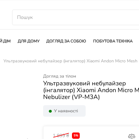
Й ДІМ
ДЛЯ ДОМУ
ДОГЛЯД ЗА СОБОЮ
ПОБУТОВА ТЕХНІКА
Ультразвуковий небулайзер (інгалятор) Xiaomi Andon Micro Mesh 
Догляд за тілом
Ультразвуковий небулайзер
(інгалятор) Xiaomi Andon Micro 
Nebulizer (VP-M3A)
У наявності
1 899 ₴
5%