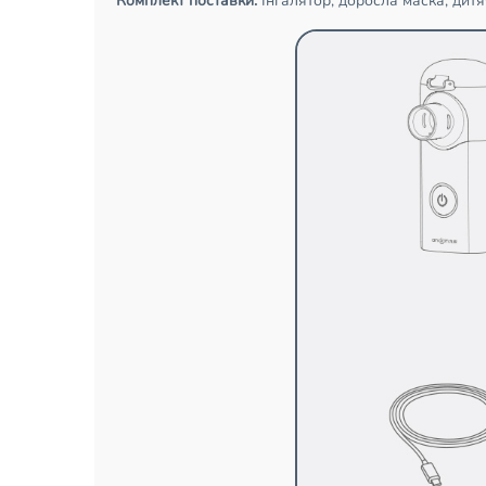
Комплект поставки:
Інгалятор, доросла маска, дитя