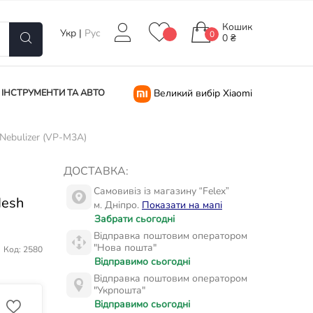
Кошик
Укр
|
Рус
0
0 ₴
ІНСТРУМЕНТИ ТА АВТО
Великий вибір Xiaomi
Nebulizer (VP-M3A)
ДОСТАВКА:
Самовивіз із магазину “Felex”
Mesh
м. Дніпро.
Показати на мапі
Забрати сьогодні
Відправка поштовим оператором
"Нова пошта"
Код: 2580
Відправимо сьогодні
Відправка поштовим оператором
"Укрпошта"
Відправимо сьогодні