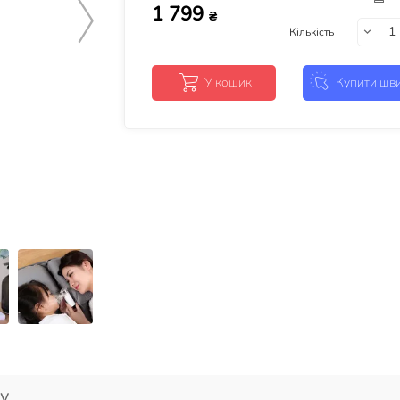
1 799
₴
Кількість
У кошик
Купити шв
у