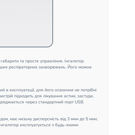
габарити та просте управління. Інгалятор
 інших респіраторних захворювань. Його можна
 в експлуатації, для його освоєння не потрібні
истрій підходить для лікування астми, застуди,
заряджається через стандартний порт USB.
м, має низьку дисперсність від 3 мкм до 5 мкм,
Інгалятор експлуатується з будь-якими