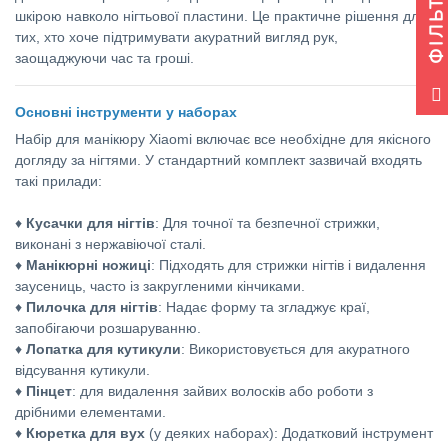
ФІЛЬТР
шкірою навколо нігтьової пластини. Це практичне рішення для
тих, хто хоче підтримувати акуратний вигляд рук,
заощаджуючи час та гроші.
Основні інструменти у наборах
Набір для манікюру Xiaomi включає все необхідне для якісного
догляду за нігтями. У стандартний комплект зазвичай входять
такі прилади:
♦
Кусачки для нігтів
: Для точної та безпечної стрижки,
виконані з нержавіючої сталі.
♦
Манікюрні ножиці
: Підходять для стрижки нігтів і видалення
заусениць, часто із закругленими кінчиками.
♦
Пилочка для нігтів
: Надає форму та згладжує краї,
запобігаючи розшаруванню.
♦
Лопатка для кутикули
: Використовується для акуратного
відсування кутикули.
♦
Пінцет
: для видалення зайвих волосків або роботи з
дрібними елементами.
♦
Кюретка для вух
(у деяких наборах): Додатковий інструмент