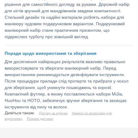
рішення для самостійного догляду за руками. Дорожній набір
для нігтів зручний для мандрівників завдяки компактності.
Стильний дизайн та надійні матеріали роблять набори для
манікюру чудовим подарунковим варіантом. Подарунковий
манікюрний набір стане практичним презентом, що
підкреслює турботу про зовнішній вигляд.
Поради щодо використання та зберігання
Для досягнення найкращих результатів важливо правильно
використовувати та зберігати манікюрний набір. Перед
використанням рекомендується дезінфікувати інструменти.
Після процедури прилади слід протерти та прибрати у чохол
для зберігання, щоб уникнути пошкоджень та корозії.
Компактний футляр, в якому поставляються набори MiJia,
HuoHou та HOTO, забезпечує зручне зберігання та захищає
інструменти від пилу та вологи.
Дивіться також:
Догляд за одягом
Намети та аксесуари для
відпочинку
Розумні датчики