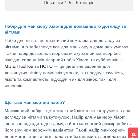
Показати 1-5 з 5 товарів
Набір для манікюру Xiaomi для домашнього догляду за
нігтями
Набір для нігтів - це практичний комплект для догляду за
нігтями, що забезпечує все для манікюру в домашніх умовах.
Такий набір дозволяє створювати акуратний манікюр без
відвідин салону. Манікюрний набір Xiaomi та суббрендів —
MiJia
,
HuoHou
та
HOTO
— це ідеальне рішення для
доглянутих нігтів у домашніх умовах, він поєднує зручність,
якість та компактність, підходячи як для жінок, так і для
чоловіків.
Що таке манікюрний набір?
Манікюрний набір – це компактний комплект інструментів для
догляду за нігтями та кутикулою. Набір для манікюру Xiaomi
ідеально підходить для дому, а його маленький розмір робить
його зручним дорожнім варіантом. Такий набір манікюрний
допомагає стригти нігті, надавати їм форми та доглядати за