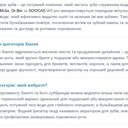
для зубів – це потужний помічник, який чистить зуби струменем води.
MiJia
,
Dr.Bei
та
SOOCAS
W3 pro використовується передова імпуль
 води, який ефективно видаляє наліт та залишки їжі між зубами. Так
потік бульбашками повітря, посилюючи вплив на зубний камінь та за
скання та догляду за ротовою порожниною.
 іригаторів Xiaomi
и Xiaomi відрізняються високою якістю та продуманим дизайном – 
и рота, який зручно брати у подорожі або використовувати вдома. П
льними: вони підходять для брекетів, імплантів, коронок, а також д
орі додає зручності, перетворюючи іригатор на хороший дорожній 
гаторів: який вибрати?
ортименту Xiaomi та його суббрендів можна виділити кілька типів пр
а переносний варіант, ідеальний для подорожей або використання 
ують потужний тиск води для глибокого очищення, а бульбашкові ір
 повітрям. Водний іригатор іноді називають аератором для зубів, 
та профілактика захворювань порожнини рота.