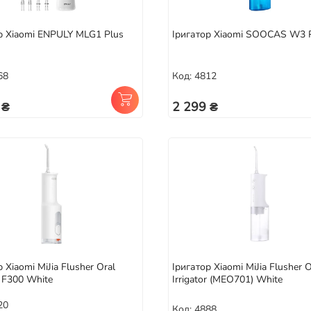
р Xiaomi ENPULY MLG1 Plus
Іригатор Xiaomi SOOCAS W3 P
68
Код: 4812
 ₴
2 299 ₴
 Xiaomi MiJia Flusher Oral
Іригатор Xiaomi MiJia Flusher O
r F300 White
Irrigator (MEO701) White
20
Код: 4888