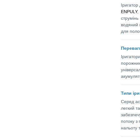
Іригатор 
ENPULY
,
струмінь
водяний 
для поло
Переваги
Іригатор
порожнин
універса
акумулят
Типи іри
Серед ас
легкий т
забезпеч
потоку з
нальоту 