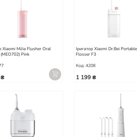
 Xiaomi MiJia Flusher Oral
Іригатор Xiaomi Dr.Bei Portabl
r (MEO702) Pink
Flosser F3
77
Код: 4208
 ₴
1 199 ₴