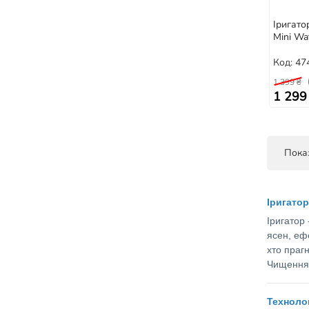
Іригато
Mini Wa
Код: 47
1 399 ₴
1 299
Показ
Іригатор
Іригатор
ясен, еф
хто праг
Чищення 
Технолог