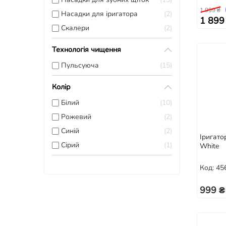
1 999 ₴
Насадки для іригатора
2
1 899
Скалери
2
Технологія чищення
Пульсуюча
15
Колір
Білий
10
Рожевий
2
Синій
2
Іригато
Сірий
1
White
Код: 45
999 ₴