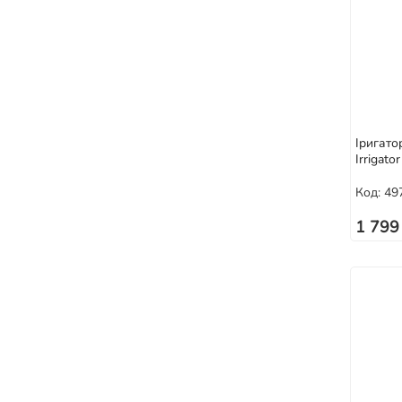
Іригатор
Irrigato
Код: 49
1 799