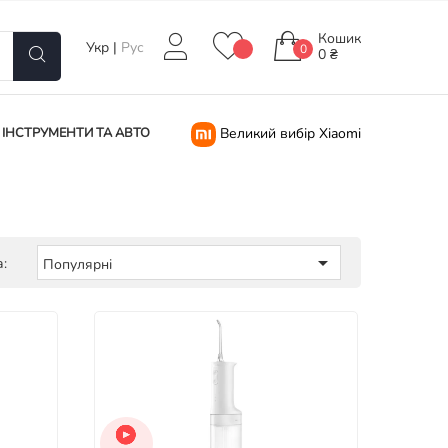
Кошик
Укр
|
Рус
0
0 ₴
ІНСТРУМЕНТИ ТА АВТО
Великий вибір Xiaomi

:
Популярні