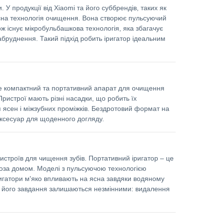
 У продукції від Xiaomi та його суббрендів, таких як
сна технологія очищення. Вона створює пульсуючий
ож існує мікробульбашкова технологія, яка збагачує
бруднення. Такий підхід робить іригатор ідеальним
це компактний та портативний апарат для очищення
ристрої мають різні насадки, що робить їх
ля ясен і міжзубних проміжків. Бездротовий формат на
аксесуар для щоденного догляду.
истроїв для чищення зубів. Портативний іригатор – це
поза домом. Моделі з пульсуючою технологією
игатори м'яко впливають на ясна завдяки водяному
але його завдання залишаються незмінними: видалення