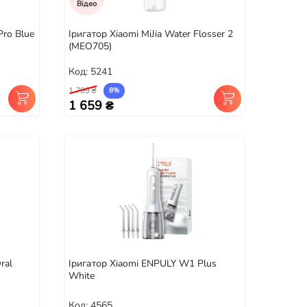
Відео
ro Blue
Іригатор Xiaomi MiJia Water Flosser 2
(MEO705)
Код: 5241
1 799 ₴
8%
1 659 ₴
ral
Іригатор Xiaomi ENPULY W1 Plus
White
Код: 4565