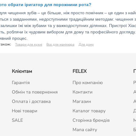
рто обрати іригатор для порожнини рота?
для чищення зубів – це більше, ніж просто помічник – це один з най
ться з завданнями, недоступними традиційним методам: чищення з
 залишки їжі між зубами та у важкодоступних ділянках. Пристрої Xia
сть, роблячи їх чудовим вибором для дому та професійного догляду.
ивний процес.
також:
Товари для кухні
Все для манікюра
Для дому
Клієнтам
FELEX
П
Гарантія
Про компанію
Р
Обмін та повернення
Контакти
A
Оплата і доставка
Магазин
А
Нові товари
Каталог товару
Д
SALE
Сторінка брендів
Мапа сайту
Б