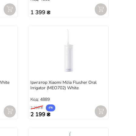
1 399 ₴
White
Іригатор Xiaomi MiJia Flusher Oral
Irrigator (MEO702) White
Код: 4889
2 299 ₴
4%
2 199 ₴