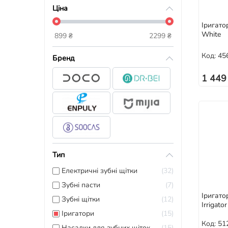
Ціна
Іригато
White
899
₴
2299
₴
Код: 45
Бренд
1 449
Тип
Електричні зубні щітки
32
Зубні пасти
7
Іригатор
Зубні щітки
12
Irrigato
Іригатори
15
Код: 51
Насадки для зубних щіток
15