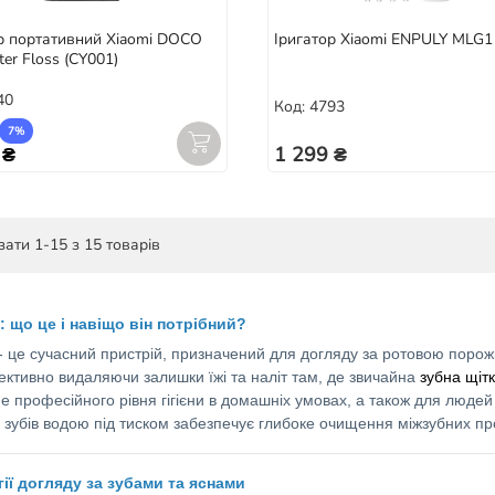
р портативний Xiaomi DOCO
Іригатор Xiaomi ENPULY MLG1
ter Floss (CY001)
40
Код: 4793
7%
 ₴
1 299 ₴
ати 1-15 з 15 товарів
: що це і навіщо він потрібний?
 - це сучасний пристрій, призначений для догляду за ротовою порож
ективно видаляючи залишки їжі та наліт там, де звичайна
зубна щіт
не професійного рівня гігієни в домашніх умовах, а також для людей
зубів водою під тиском забезпечує глибоке очищення міжзубних про
ії догляду за зубами та яснами