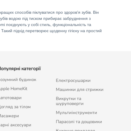
кращих способів піклуватися про здоров'я зубів. Він
убів водою під тиском прибирає забруднення з
omi поєднують у собі стиль, функціональність та
 Такий підхід перетворює щоденну гігієну на простий
опулярні категорії
озумний будинок
Електросушарки
pple HomeKit
Машинки для стрижки
втотовари
Викрутки та
шуруповерти
огляд за тілом
Мультиінструменти
Масажери
Парасолі та дощовики
арні аксесуари
Кухонне приладдя