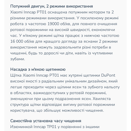
Потужний двигун, 2 режими використання
Xiaomi Inncap PT01 оснащена потужним мотором та 2
різними режимами використання. У посиленому режимі
робота з частотою 19000 об/хв, для повного очищення
ротової порожнини на високій швидкості, економлячи
час. У м'якому режимі щітка працює з нижчою частотою
16 000 об/хв для кращого догляду за яснами 2 режими
використання можуть задовольнити різні потреби в
чищенні, будь то дорослі чи діти, навіть із чутливими
зубами.
Насадка з м'якою щетинкою
Щітка Xiaomi Inncap PT01 має хутряні щетинки DuPont
високої якості з радіальним унікальним дизайном, який
легше проходити через щілини ясен та зубного нальоту
в областях, важкодоступних у ротовій порожнині,
зменшуючи при цьому подразнення ясен. Хвиляста
структура щітки відповідає вигину ротової порожнини
користувача, що збільшує можливості чищення.
Самостійна установка часу чищення
Изюминкой Inncap TP01 у порівнянні з іншими