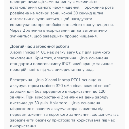
електричними щітками на ринку є можливість
встановлення самого часу чищення. Порожнина рота
розділена на чотири зони, кожні 30 секунд щітка
автоматично зупиняється, щоб нагадувати
користувачам про необхідність змінити зону чищення.
Через 2 хвилини використання щітка автоматично
зупиниться, щоб завершити процес чищення.
Довгий час автономної роботи
Xiaomi Inncap PT01 має легку вагу 62 г для зручного
захоплення. Крім того, електрична щітка оснащена
стандартом вологозахисту IPX7, який краще захищає
пристрій навіть під час використання у воді.
Електрична щітка Xiaomi Inncap PT01 оснащена
аккумулятором ємністю 320 мАh після кожної повної
зарядки для безперервного використання до 120
хвилин. При використанні 2 хвилин на день заряду
вистачає до 30 днів. Крім того, щітка оснащена
мікросхемою захисту аккумулятора, захистом від
перевантаження та короткого замикання, що допомагає
забезпечити безпеку пристрою та користувача під час
використання.