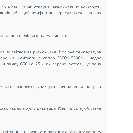
ик у місяць, який створить максимально комфортні
фільмів або щоб комфортно пересуватися в межах
вітлення подібного до музейного.
я зі світловим ритмом дня. Колірна температура
ворення, нейтральне світло 3300K-5300K – надає
ивши лампу 650 на 25 м ви переконаєтеся, що вона
укцією, дозволить уникнути накопичення пилу та
ьову лампу в один клацання. Більше не турбуйтеся
освітлення, підключити розумну акустичну систему