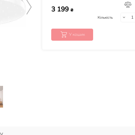
3 199
₴
Кількість
У кошик
у