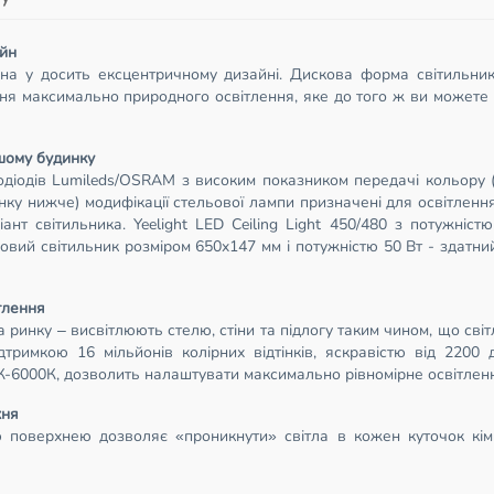
айн
нана у досить ексцентричному дизайні. Дискова форма світильник
ня максимально природного освітлення, яке до того ж ви можете 
ашому будинку
лодіодів Lumileds/OSRAM з високим показником передачі кольору 
нку нижче) модифікації стельової лампи призначені для освітленн
нт світильника. Yeelight LED Ceiling Light 450/480 з потужніс
ьовий світильник розміром 650x147 мм і потужністю 50 Вт - здатни
ітлення
 ринку – висвітлюють стелю, стіни та підлогу таким чином, що світ
дтримкою 16 мільйонів колірних відтінків, яскравістю від 2200 
6000К, дозволить налаштувати максимально рівномірне освітлення,
хня
оверхнею дозволяє «проникнути» світла в кожен куточок кімнат