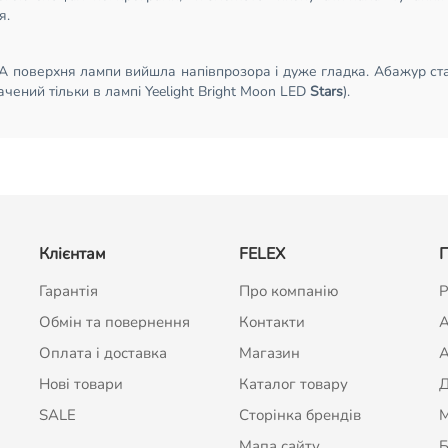
я.
 поверхня лампи вийшла напівпрозора і дуже гладка. Абажур став
чений тільки в лампі Yeelight Bright Moon LED
Stars
).
Клієнтам
FELEX
П
Гарантія
Про компанію
Р
Обмін та повернення
Контакти
A
Оплата і доставка
Магазин
А
Нові товари
Каталог товару
Д
SALE
Сторінка брендів
Мапа сайту
Б