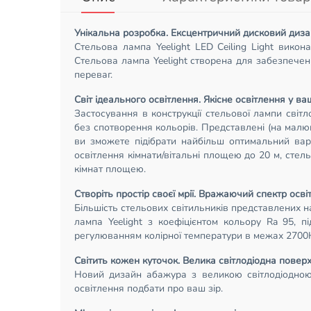
Унікальна розробка. Ексцентричний дисковий диз
Стельова лампа Yeelight LED Ceiling Light вико
Стельова лампа Yeelight створена для забезпечен
переваг.
Світ ідеального освітлення. Якісне освітлення у в
Застосування в конструкції стельової лампи світ
без спотворення кольорів. Представлені (на малю
ви зможете підібрати найбільш оптимальний варіа
освітлення кімнати/вітальні площею до 20 м, стел
кімнат площею.
Створіть простір своєї мрії. Вражаючий спектр осв
Більшість стельових світильників представлених на
лампа Yeelight з коефіцієнтом кольору Ra 95, пі
регулюванням колірної температури в межах 2700К-
Світить кожен куточок. Велика світлодіодна повер
Новий дизайн абажура з великою світлодіодною п
освітлення подбати про ваш зір.