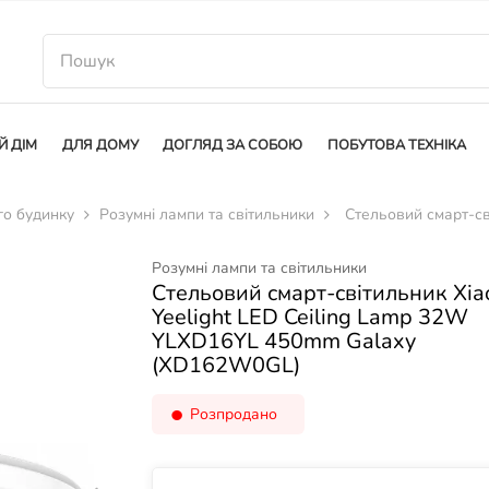
Й ДІМ
ДЛЯ ДОМУ
ДОГЛЯД ЗА СОБОЮ
ПОБУТОВА ТЕХНІКА
го будинку
Розумні лампи та світильники
Стельовий смарт-св
Розумні лампи та світильники
Стельовий смарт-світильник Xia
Yeelight LED Ceiling Lamp 32W
YLXD16YL 450mm Galaxy
(XD162W0GL)
Розпродано