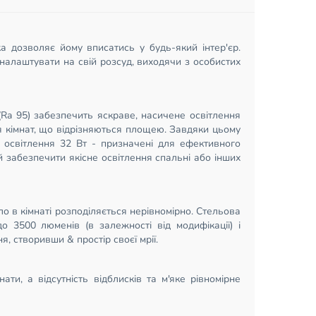
а дозволяє йому вписатись у будь-який інтер'єр.
налаштувати на свій розсуд, виходячи з особистих
(Ra 95) забезпечить яскраве, насичене освітлення
я кімнат, що відрізняються площею. Завдяки цьому
тю освітлення 32 Вт - призначені для ефективного
й забезпечити якісне освітлення спальні або інших
ло в кімнаті розподіляється нерівномірно. Стельова
до 3500 люменів (в залежності від модифікації) і
 створивши & простір своєї мрії.
и, а відсутність відблисків та м'яке рівномірне