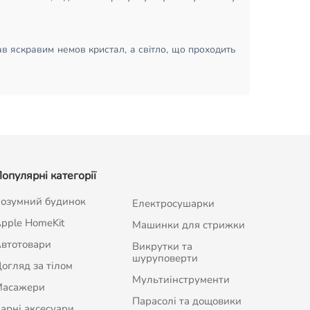
 яскравим немов кристал, а світло, що проходить
опулярні категорії
озумний будинок
Електросушарки
pple HomeKit
Машинки для стрижки
втотовари
Викрутки та
шуруповерти
огляд за тілом
Мультиінструменти
Масажери
Парасолі та дощовики
арні аксесуари