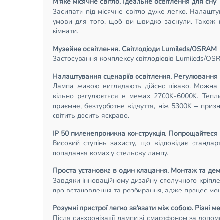
М'яке місячне світло. Ідеальне освітлення для сну
Засипати під місячне світло дуже легко. Налашту
умови для того, щоб ви швидко заснули. Також 
кімнати.
Музейне освітлення. Світлодіоди Lumileds/OSRAM
Застосування комплексу світлодіодів Lumileds/OSR
Налаштування сценаріїв освітлення. Регулювання
Лампа живою виглядають дійсно цікаво. Можна з
вільно регулюється в межах 2700K-6000K. Тепли
приємне, безтурботне відчуття, ніж 5300K – приз
світить досить яскраво.
IP 50 пиленепроникна конструкція. Попрощайтеся 
Високий ступінь захисту, що відповідає станда
попадання комах у стельову лампу.
Проста установка в один клацання. Монтаж та де
Завдяки інноваційному дизайну сполучного кріпле
про встановлення та розбирання, адже процес мо
Розумні пристрої легко зв'язати між собою. Різні 
Після синхронізації лампи зі смартфоном за допо