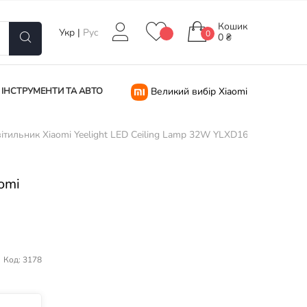
Кошик
Укр
|
Рус
0
0 ₴
ІНСТРУМЕНТИ ТА АВТО
Великий вибір Xiaomi
ітильник Xiaomi Yeelight LED Ceiling Lamp 32W YLXD16YL 450mm 
omi
Код: 3178