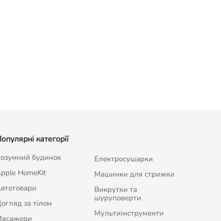
опулярні категорії
озумний будинок
Електросушарки
pple HomeKit
Машинки для стрижки
втотовари
Викрутки та
шуруповерти
огляд за тілом
Мультиінструменти
Масажери