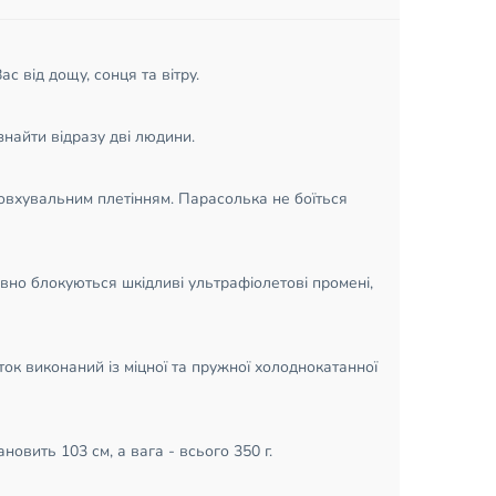
 від дощу, сонця та вітру.
найти відразу дві людини.
овхувальним плетінням. Парасолька не боїться
вно блокуються шкідливі ультрафіолетові промені,
к виконаний із міцної та пружної холоднокатанної
овить 103 см, а вага - всього 350 г.