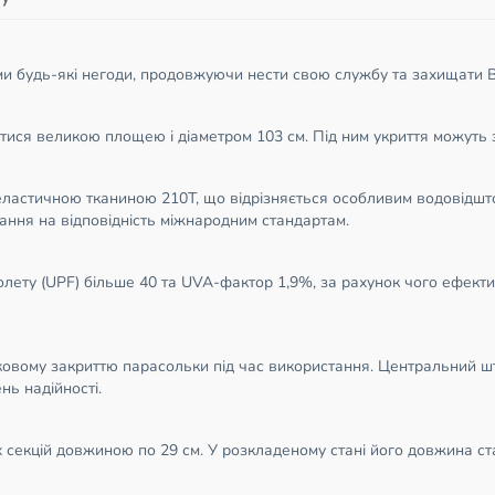
и будь-які негоди, продовжуючи нести свою службу та захищати Вас
ися великою площею і діаметром 103 см. Під ним укриття можуть з
еластичною тканиною 210Т, що відрізняється особливим водовідшт
ання на відповідність міжнародним стандартам.
олету (UPF) більше 40 та UVA-фактор 1,9%, за рахунок чого ефекти
овому закриттю парасольки під час використання. Центральний што
нь надійності.
секцій довжиною по 29 см. У розкладеному стані його довжина стан