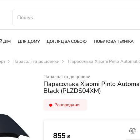
Й ДІМ
ДЛЯ ДОМУ
ДОГЛЯД ЗА СОБОЮ
ПОБУТОВА ТЕХНІКА
орт
Парасолі та дощовики
Парасолька Xiaomi Pinlo Automati
Парасолі та дощовики
Парасолька Xiaomi Pinlo Automa
Black (PLZDS04XM)
Розпродано
855
₴