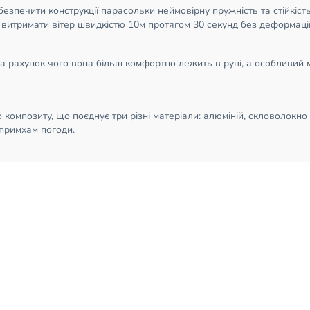
езпечити конструкції парасольки неймовірну пружність та стійкіс
витримати вітер швидкістю 10м протягом 30 секунд без деформації
 за рахунок чого вона більш комфортно лежить в руці, а особливий м
 композиту, що поєднує три різні матеріали: алюміній, скловолокн
примхам погоди.