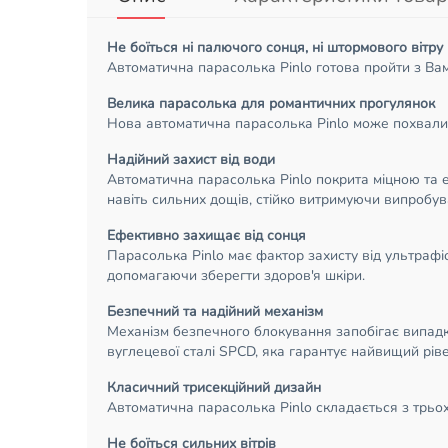
Не боїться ні палючого сонця, ні штормового вітру
Автоматична парасолька Pinlo готова пройти з Вам
Велика парасолька для романтичних прогулянок
Нова автоматична парасолька Pinlo може похвалит
Надійний захист від води
Автоматична парасолька Pinlo покрита міцною та 
навіть сильних дощів, стійко витримуючи випробув
Ефективно захищає від сонця
Парасолька Pinlo має фактор захисту від ультрафі
допомагаючи зберегти здоров'я шкіри.
Безпечний та надійний механізм
Механізм безпечного блокування запобігає випадк
вуглецевої сталі SPCD, яка гарантує найвищий ріве
Класичний трисекційний дизайн
Автоматична парасолька Pinlo складається з трьох 
Не боїться сильних вітрів