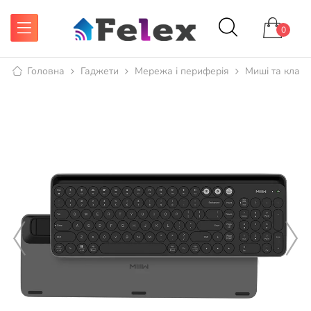
0
Головна
Гаджети
Мережа і периферія
Миші та клаві