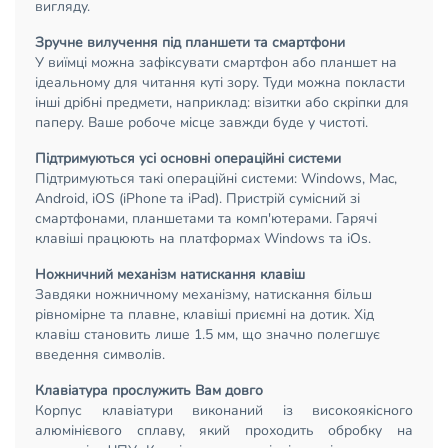
вигляду.
Зручне вилучення під планшети та смартфони
У виїмці можна зафіксувати смартфон або планшет на
ідеальному для читання куті зору. Туди можна покласти
інші дрібні предмети, наприклад: візитки або скріпки для
паперу. Ваше робоче місце завжди буде у чистоті.
Підтримуються усі основні операційні системи
Підтримуються такі операційні системи: Windows, Mac,
Android, iOS (iPhone та iPad). Пристрій сумісний зі
смартфонами, планшетами та комп'ютерами. Гарячі
клавіші працюють на платформах Windows та iOs.
Ножничний механізм натискання клавіш
Завдяки ножничному механізму, натискання більш
рівномірне та плавне, клавіші приємні на дотик. Хід
клавіш становить лише 1.5 мм, що значно полегшує
введення символів.
Клавіатура прослужить Вам довго
Корпус клавіатури виконаний із високоякісного
алюмінієвого сплаву, який проходить обробку на