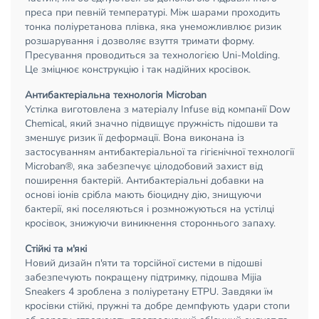
преса при певній температурі. Між шарами проходить
тонка поліуретанова плівка, яка унеможливлює ризик
розшарування і дозволяє взуття тримати форму.
Пресування проводиться за технологією Uni-Molding.
Це зміцнює конструкцію і так надійних кросівок.
Антибактеріальна технологія Microban
Устілка виготовлена з матеріалу Infuse від компанії Dow
Chemical, який значно підвищує пружність підошви та
зменшує ризик її деформації. Вона виконана із
застосуванням антибактеріальної та гігієнічної технології
Microban®, яка забезпечує цілодобовий захист від
поширення бактерій. Антибактеріальні добавки на
основі іонів срібла мають біоцидну дію, знищуючи
бактерії, які поселяються і розмножуються на устілці
кросівок, знижуючи виникнення стороннього запаху.
Стійкі та м'які
Новий дизайн п'яти та торсійної системи в підошві
забезпечують покращену підтримку, підошва Mijia
Sneakers 4 зроблена з поліуретану ETPU. Завдяки їм
кросівки стійкі, пружні та добре демпфують удари стопи