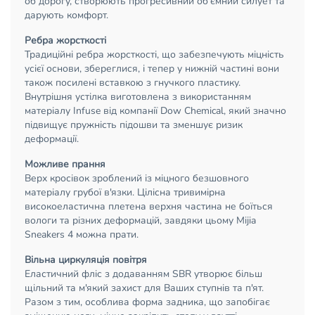
об дорогу, створюють прогресивний об'ємний силует та
дарують комфорт.
Ребра жорсткості
Традиційні ребра жорсткості, що забезпечують міцність
усієї основи, збереглися, і тепер у нижній частині вони
також посилені вставкою з гнучкого пластику.
Внутрішня устілка виготовлена з використанням
матеріалу Infuse від компанії Dow Chemical, який значно
підвищує пружність підошви та зменшує ризик
деформації.
Можливе прання
Верх кросівок зроблений із міцного безшовного
матеріалу грубої в'язки. Цілісна тривимірна
високоеластична плетена верхня частина не боїться
вологи та різних деформацій, завдяки цьому Mijia
Sneakers 4 можна прати.
Вільна циркуляція повітря
Еластичний фліс з додаванням SBR утворює більш
щільний та м'який захист для Ваших ступнів та п'ят.
Разом з тим, особлива форма задника, що запобігає