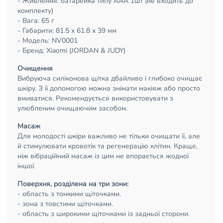
- Живлення: батарейка типу ААА 1шт (не входить до
комплекту)
- Вага: 65 г
- Габарити: 81.5 х 61.8 х 39 мм
- Модель: NV0001
- Бренд: Xiaomi (JORDAN & JUDY)
Очищення
Вибруюча силіконова щітка дбайливо і глибоко очищає
шкіру. З її допомогою можна знімати макіяж або просто
вмиватися. Рекомендується використовувати з
улюбленим очищаючим засобом.
Масаж
Для молодості шкіри важливо не тільки очищати її, але
й стимулювати кровотік та регенерацію клітин. Краще,
ніж вібраційний масаж із цим не впорається жодної
іншої.
Поверхня, розділена на три зони:
- область з тонкими щіточками.
- зона з товстими щіточками.
- область з широкими щіточками із задньої сторони.