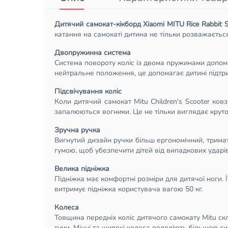
Дитячий самокат-кікборд Xiaomi MITU Rice Rabbit S
катання на самокаті дитина не тільки розважається
Двопружинна система
Система повороту коліс із двома пружинами допома
нейтральне положення, це допомагає дитині підтри
Підсвічування коліс
Коли дитячий самокат Mitu Children's Scooter ков
запалюються вогники. Це не тільки виглядає круто,
Зручна ручка
Вигнутий дизайн ручки більш ергономічний, трима
гумою, щоб убезпечити дітей від випадкових ударів
Велика підніжка
Підніжка має комфортні розміри для дитячої ноги. 
витримує підніжка користувача вагою 50 кг.
Колеса
Товщина передніх коліс дитячого самокату Mitu скла
гуми. Міцні та широкі колеса володіють більшою 