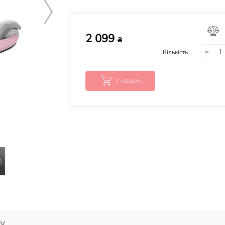
2 099
₴
Кількість
У кошик
у