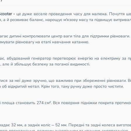
cooter -
це дуже веселе проведення часу для малюка. Почуття шви
, а й розвиває баланс, нарощує м'язову масу та підвищує витривал
гає дитині контролювати центр ваги тіла для підтримки рівноваги
мувати рівновагу на етапі навчання катанню.
зає, вбудований генератор перетворює енергію на електрику за пр
 але й збільшує безпеку за поганої видимості.
тися за неї дуже зручно, що важливо при збереженні рівноваги. Ве
 об відкритий метал. Крім того, таку ручку дуже просто чистити.
Її площа становить 274 см². Вся поверхня підніжки покрита протик
дає 32 мм, а задніх коліс – 52 мм. Передні та задні колеса виготов
силою проходження, великим зчепленням та кращою амортизацією.