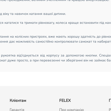
 віку та навичок катання вашої дитини.
ться кататися та тримати рівновагу, колеса краще встановити під н
катання на колісних пристроях, вже мають хорошу здатність до рівно
ення дає можливість самостійно контролювати самокат та набират
 рукоятка від'єднується від корпусу за допомогою кнопки. Спеціа
кат дуже просто, а при перевезенні чи зберіганні він не займає ба
Клієнтам
FELEX
П
Гарантія
Про компанію
Р