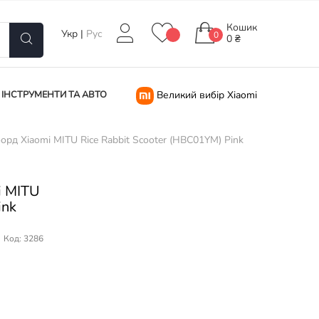
Кошик
Укр
|
Рус
0
0 ₴
ІНСТРУМЕНТИ ТА АВТО
Великий вибір Xiaomi
орд Xiaomi MITU Rice Rabbit Scooter (HBC01YM) Pink
i MITU
ink
Код: 3286