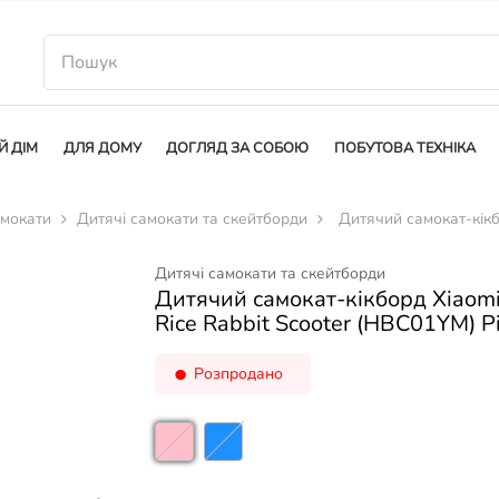
Й ДІМ
ДЛЯ ДОМУ
ДОГЛЯД ЗА СОБОЮ
ПОБУТОВА ТЕХНІКА
амокати
Дитячі самокати та скейтборди
Дитячий самокат-кікб
Дитячі самокати та скейтборди
Дитячий самокат-кікборд Xiaom
Rice Rabbit Scooter (HBC01YM) P
Розпродано