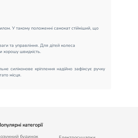
ахилом. У такому положенні самокат стійкіший, що
ваги та управління. Для дітей колеса
и хорошу швидкість.
льне силіконове кріплення надійно зафіксує ручку
гато місця.
опулярні категорії
озумний будинок
Електросушарки