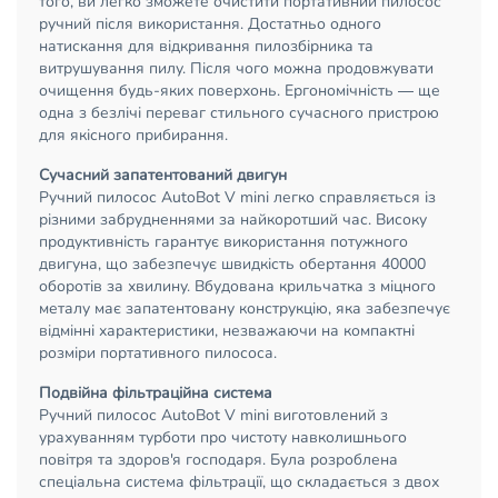
того, ви легко зможете очистити портативний пилосос
ручний після використання. Достатньо одного
натискання для відкривання пилозбірника та
витрушування пилу. Після чого можна продовжувати
очищення будь-яких поверхонь. Ергономічність — ще
одна з безлічі переваг стильного сучасного пристрою
для якісного прибирання.
Сучасний запатентований двигун
Ручний пилосос AutoBot V mini легко справляється із
різними забрудненнями за найкоротший час. Високу
продуктивність гарантує використання потужного
двигуна, що забезпечує швидкість обертання 40000
оборотів за хвилину. Вбудована крильчатка з міцного
металу має запатентовану конструкцію, яка забезпечує
відмінні характеристики, незважаючи на компактні
розміри портативного пилососа.
Подвійна фільтраційна система
Ручний пилосос AutoBot V mini виготовлений з
урахуванням турботи про чистоту навколишнього
повітря та здоров'я господаря. Була розроблена
спеціальна система фільтрації, що складається з двох