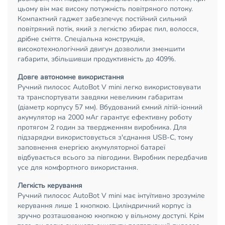
цьому він має високу потужність повітряного потоку.
Компактний гаджет забезпечує постійний сильний
повітряний потік, який з легкістю збирає пил, волосся,
дрібне сміття. Спеціальна конструкція,
високотехнологічний двигун дозволили зменшити
габарити, збільшивши продуктивність до 409%.
Довге автономне використання
Ручний пилосос AutoBot V mini легко використовувати
та транспортувати завдяки невеликим габаритам
(діаметр корпусу 57 мм). Вбудований ємний літій-іонний
акумулятор на 2000 мАг гарантує ефективну роботу
протягом 2 годин за твердженням виробника. Для
підзарядки використовується з'єднання USB-C, тому
заповнення енергією акумуляторної батареї
відбувається всього за півгодини. Виробник передбачив
усе для комфортного використання.
Легкість керування
Ручний пилосос AutoBot V mini має інтуїтивно зрозуміле
керування лише 1 кнопкою. Циліндричний корпус із
зручно розташованою кнопкою у вільному доступі. Крім