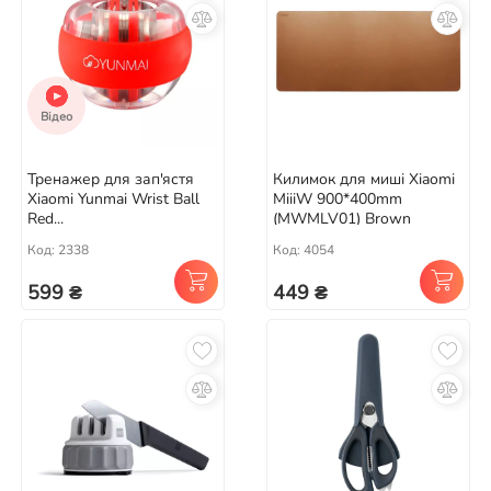
Відео
Тренажер для зап'ястя
Килимок для миші Xiaomi
Xiaomi Yunmai Wrist Ball
MiiiW 900*400mm
Red...
(MWMLV01) Brown
Код: 2338
Код: 4054
599 ₴
449 ₴