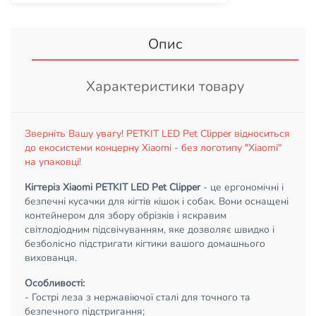
Опис
Характеристики товару
Зверніть Вашу увагу! PETKIT LED Pet Clipper відноситься
до екосистеми концерну Xiaomi - без логотипу "Xiaomi"
на упаковці!
Кігтеріз Xiaomi PETKIT LED Pet Clipper
- це ергономічні і
безпечні кусачки для кігтів кішок і собак. Вони оснащені
контейнером для збору обрізків і яскравим
світлодіодним підсвічуванням, яке дозволяє швидко і
безболісно підстригати кігтики вашого домашнього
вихованця.
Особливості:
- Гострі леза з нержавіючої сталі для точного та
безпечного підстригання;