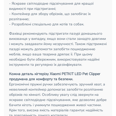
- Яскраве світлодіодне підсвічування для кращої
видимості при підстриганні;
- Контейнер для збору обрізків, що запобігає їх
розлітанню;
- Розроблені спеціально для котів та собак.
Фахівці рекомендують підстригати пазурі домашнього
вихованця у випадку, якщо вони стали занадто довгими
і можуть завдавати йому незручності. Також підстрижені
пазурі можуть допомогти запобігти пошкодженню
меблів, якщо ваша тварина дряпає її. При цьому
необхідно бути обережним, використовувати надійні
інструменти та регулярно їх дезінфікувати.
Кожна деталь кігтерізу Xiaomi PETKIT LED Pet Clipper
продумана для комфорту та безпеки.
Ергономічні пружні ручки забезпечують зручний хват, а
невеликий контейнер допомагає запобігти розлітанню
обрізків по кімнаті. Особливу увагу слід звернути на
яскраве світлодіодне підсвічування, яке дозволяє добре
бачити кіготь і уникнути пошкодження живої частини.
Крім того, висока якість матеріалів гарантує надійність
та довговічність даного когтерезу.