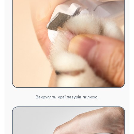
Закругліть краї пазурів пилкою.