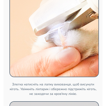
Злегка натисніть на лапку вихованця, щоб висунути
кіготь. Увімкніть ліхтарик і обережно підстрижіть кіготь,
не заходячи за кров'яну лінію.