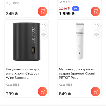
Код: 4716
Код: 2558
2 099 ₴
5%
349 ₴
1 999 ₴
Вакуумна пробка для
Машинка для стрижки
вина Xiaomi Circle Joy
тварин (тример) Xiaomi
Wine Stopper...
PETKIT Pet...
Код: 3553
Код: 4586
299 ₴
849 ₴