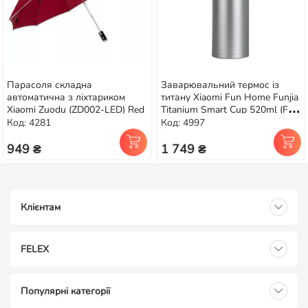
Парасоля складна
Заварювальний термос із
автоматична з ліхтариком
титану Xiaomi Fun Home Funjia
Xiaomi Zuodu (ZD002-LED) Red
Titanium Smart Cup 520ml (FJ-
TA003)
Код: 4281
Код: 4997
949 ₴
1 749 ₴
Клієнтам
FELEX
Популярні категорії