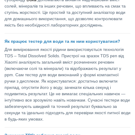
солей, мінералів та інших речовин, що впливають на смак та
ступінь жорсткості. Це простий та доступний аналізатор води
для домашнього використання, що дозволяє контролювати
якість без необхідності лабораторних досліджень.
Як працює тестер для води та як ним користуватися?
Для вимірювання якості рідини використовується технологія
TDS – Total Dissolved Solids. Пристрої на зразок TDS pen від
Xiaomi аналізують загальний вміст розчинених речовин
(включаючи солі та мінерали) та відображають результат у
ppm. Сам тестер для води виконаний у формі компактної
ручки з дисплеєм. Як користуватися: достатньо включити
прилад, опустити його у воду, зачекати кілька секунд і
подивитись результат. Це не вимагає спеціальних навичок —
інтуїтивно все зрозуміло навіть новачкам. Сучасні тестери води
забезпечують швидкий та точний результат буквально за
секунди та ідеально підходять для перевірки якості питної води
в будь-яких умовах.