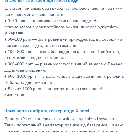
Значення TDS: таблиця якості води
Електронний вимірювач виводить числове значення, за яким
легко зрозуміти рівень чистоти:
♦ 0–50 ppm — практично дистильована вода. Не
рекомендована для постійного вживання через відсутність
мінералів.
♦ 50–100 ppm — фільтрована чи природна вода з хорошими
показниками. Підходить для вживання.
♦ 100–300 ppm — звичайна водопровідна вода. Прийнятна,
але можливі надлишки мінералів.
♦ 300–600 ppm — рівень жорсткості вищий за норму. Бажано
додаткове очищення.
♦ 600–1000 ppm — висока концентрація розчинених речовин.
Небажано для вживання.
♦ Більше 1000 ppm — непридатна для вживання без
очищення.
Чому варто вибрати тестер води Xiaomi
Пристрої Xiaomi поєднують точність, надійність і зручність.
Такий портативний аналізатор працює від батарейки, швидко
показує результат та автоматично вимикається. Його легко