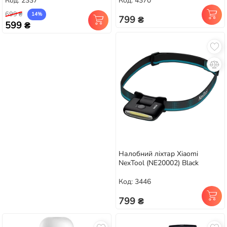
Код: 2337
Код: 4370
699 ₴
14%
799 ₴
599 ₴
Налобний ліхтар Xiaomi
NexTool (NE20002) Black
Код: 3446
799 ₴