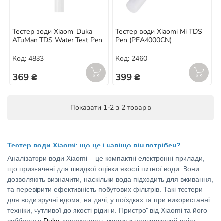
Тестер води Xiaomi Duka
Тестер води Xiaomi Mi TDS
ATuMan TDS Water Test Pen
Pen (PEA4000CN)
Код: 4883
Код: 2460
369 ₴
399 ₴
Показати 1-2 з 2 товарів
Тестер води Xiaomi: що це і навіщо він потрібен?
Аналізатори води Xiaomi – це компактні електронні прилади,
що призначені для швидкої оцінки якості питної води. Вони
дозволяють визначити, наскільки вода підходить для вживання,
та перевірити ефективність побутових фільтрів. Такі тестери
для води зручні вдома, на дачі, у поїздках та при використанні
техніки, чутливої до якості рідини. Пристрої від Xiaomi та його
суббренду
Duka
допомагають виявити надлишковий вміст