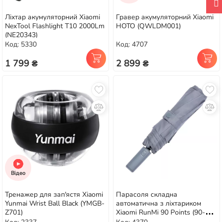
Ліхтар акумуляторний Xiaomi
Гравер акумуляторний Xiaomi
NexTool Flashlight T10 2000Lm
HOTO (QWLDM001)
(NE20343)
Код: 5330
Код: 4707
1 799 ₴
2 899 ₴
Відео
Тренажер для зап'ястя Xiaomi
Парасоля складна
Yunmai Wrist Ball Black (YMGB-
автоматична з ліхтариком
Z701)
Xiaomi RunMi 90 Points (90-
LED) Grey