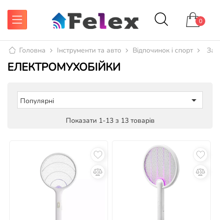
0
Головна
Інструменти та авто
Відпочинок і спорт
Зах
ЕЛЕКТРОМУХОБІЙКИ

Популярні
Показати 1-13 з 13 товарів