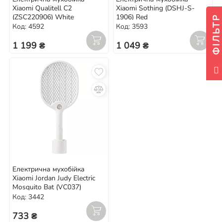
Xiaomi Qualitell C2
Xiaomi Sothing (DSHJ-S-
(ZSC220906) White
1906) Red
ФІЛЬТР
Код: 4592
Код: 3593
1 199 ₴
1 049 ₴
Електрична мухобійка
Xiaomi Jordan Judy Electric
Mosquito Bat (VC037)
Код: 3442
733 ₴