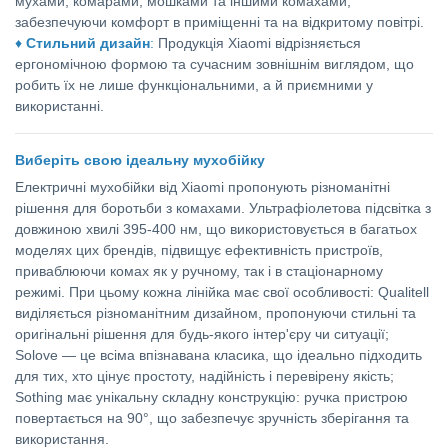
мухами, комарами, мошками та іншими комахами,
забезпечуючи комфорт в приміщенні та на відкритому повітрі.
♦
Стильний дизайн
:
Продукція Xiaomi відрізняється
ергономічною формою та сучасним зовнішнім виглядом, що
робить їх не лише функціональними, а й приємними у
використанні.
Виберіть свою ідеальну мухобійку
Електричні мухобійки від Xiaomi пропонують різноманітні
рішення для боротьби з комахами. Ультрафіолетова підсвітка з
довжиною хвилі 395-400 нм, що використовується в багатьох
моделях цих брендів, підвищує ефективність пристроїв,
приваблюючи комах як у ручному, так і в стаціонарному
режимі. При цьому кожна лінійка має свої особливості: Qualitell
виділяється різноманітним дизайном, пропонуючи стильні та
оригінальні рішення для будь-якого інтер'єру чи ситуації;
Solove — це всіма впізнавана класика, що ідеально підходить
для тих, хто цінує простоту, надійність і перевірену якість;
Sothing має унікальну складну конструкцію: ручка пристрою
повертається на 90°, що забезпечує зручність зберігання та
використання.