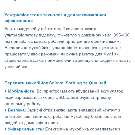
Ультрафіолетова технологія для максимальної
ефективності
Багато моделей у цій категорії використовують
ультрафіолетову підсвітку. УФ-світло з довжиною хвилі 395-400
нм приваблює комах, роблячи пристрій ще ефективнішим.
Електрична мухобійка з ультрафіолетовою функцією може
працювати у двох режимах: як ручна ракетка для мух і як
стаціонарна пастка, приманюючи та знищуючи шкідників навіть
у нічний час.
Переваги мухобійок Solove, Sothing та Qualitell
♦
Мобільність
:
Всі пристрої мають вбудований акумулятор,
який заряджається через USB, забезпечуючи тривалу
автономну роботу.
♦
Безпека
:
Захисні сітки виключають випадковий контакт з
електричною частиною, роблячи мухобійку безпечною для
людей та домашніх тварин.
♦
Універсальність
:
Електрична мухобійка справляється з