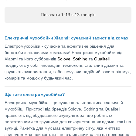
Показати 1-13 з 13 товарів
Електричні мухобойки Xiaomi: сучасний захист від комах
Електромухобійки - сучасне та ефективне рішення для
боротьби з літаючими комахами! Електричні мухобойки від
Xiaomi та його суббрендів
Solove
,
Sothing
та
Qualitell
поєднують у собі інноваційні технології, стильний дизайн та
зручність використання, забезпечуючи надійний захист від мух,
комарів та мошок у будь-який час.
Що таке електромухобійка?
Електрична мухобійка - це сучасна альтернатива класичній
мухобійці. Пристрої від брендів Solove, Sothing та Qualitell
працюють від вбудованого акумулятора, що робить їх
портативними та зручними для використання як вдома, так і на
вулиці. Ракетка для мух має електричну сітку, яка миттєво
знищує комах при контакті, не залишаючи слідів на поверхнях.