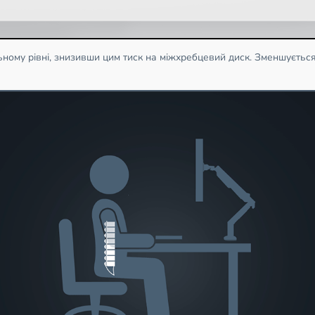
ому рівні, знизивши цим тиск на міжхребцевий диск. Зменшується 