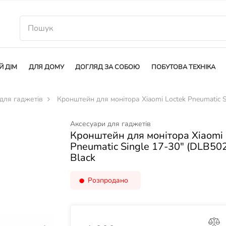
Й ДІМ
ДЛЯ ДОМУ
ДОГЛЯД ЗА СОБОЮ
ПОБУТОВА ТЕХНІКА
для гаджетів
Кронштейн для монітора Xiaomi Loctek Pneumatic S
Аксесуари для гаджетів
Кронштейн для монітора Xiaomi 
Pneumatic Single 17-30" (DLB50
Black
Розпродано