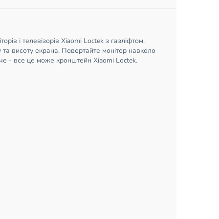
рів і телевізорів Xiaomi Loctek з газліфтом.
 та висоту екрана. Повертайте монітор навколо
жче - все це може кронштейн Xiaomi Loctek.