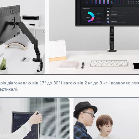
рів діагоналлю від 17" до 30" і вагою від 2 кг до 9 кг і дозволяє л
ертикалі.