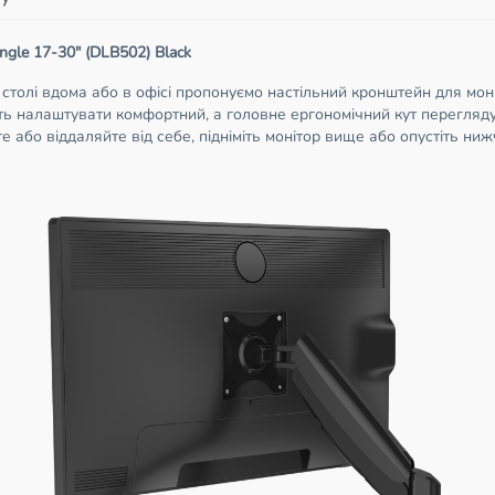
ngle 17-30" (DLB502) Black
столі вдома або в офісі пропонуємо настільний кронштейн для моніто
ть налаштувати комфортний, а головне ергономічний кут перегляду
йте або віддаляйте від себе, підніміть монітор вище або опустіть ни