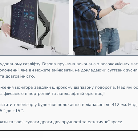
дованому газліфту. Газова пружина виконана з високоякісних мате
оложенні, яке ви можете змінювати, не докладаючи суттєвих зусиль
та довговічністю.
ення монітора завдяки широкому діапазону поворотів. Надійні ос
 фіксацією в портретній та ландшафтній орієнтації.
ити телевізор у будь-яке положення в діапазоні до 412 мм. Надійн
 ° до +15 °.
ти та зафіксувати дроти для зручності та естетичної краси.