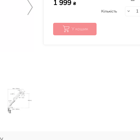
1 999
₴
Кількість
У кошик
у