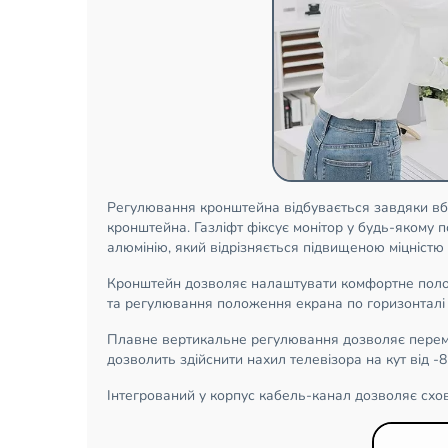
Регулювання кронштейна відбувається завдяки вбу
кронштейна. Газліфт фіксує монітор у будь-якому п
алюмінію, який відрізняється підвищеною міцністю 
Кронштейн дозволяє налаштувати комфортне полож
та регулювання положення екрана по горизонталі з
Плавне вертикальне регулювання дозволяє переміст
дозволить здійснити нахил телевізора на кут від -85
Інтегрований у корпус кабель-канал дозволяє схова