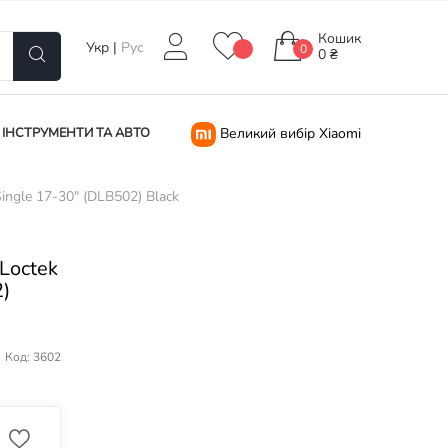
Кошик
Укр
|
Рус
0
0 ₴
ІНСТРУМЕНТИ ТА АВТО
Великий вибір Xiaomi
ingle 17-30" (DLB502) Black
Loctek
2)
Код: 3602