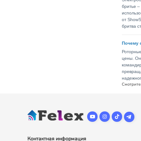
бритье –
использо
от ShowS
бритва с
Почему 
Роторные
цены. Он
командир
превраща
надежног
Смотрите
Контактная информация