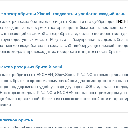
е электробритвы Xiaomi: гладкость и удобство каждый день
 электрические бритвы для лица от Xiaomi и его суббрендов
ENCH
ва, созданные для мужчин, которые ценят быстрое, качественное
 с плавающей системой электробритва идеально повторяет контур
 труднодоступных местах. Результат – безупречная гладкость без л
ют мягкое воздействие на кожу за счёт вибрирующих лезвий, что д
орные модели превосходят их в скорости и тщательности бритья.
ества роторных бритв Xiaomi
 электробритвы от ENCHEN, ShowSee и PINJING с тремя вращающ
ность бритья с эргономичным дизайном для комфортного использо
тора, поддерживают удобную зарядку через USB и идеально подход
 Некоторые модели PINJING и ENCHEN дополнены триммером для п
ще более практичной. Лезвия из высококачественной стали гаранти
вании.
 влажное бритье
ритвы Xiaomi универсальны: в зависимость от модели, они подходят