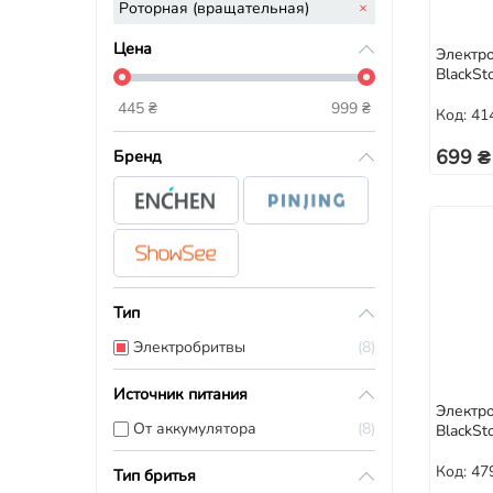
Роторная (вращательная)
Цена
Электр
BlackSt
445
₴
999
₴
Код: 41
699 ₴
Бренд
Тип
Электробритвы
8
Источник питания
Электр
От аккумулятора
8
BlackSto
Код: 47
Тип бритья