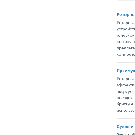
Роторны
Роторные
устройст
головкам
щетину в
предлага
хотя рот
Преимущ
Роторные
эффектив
аккумуля
поездок.
бритву е
использо
Сухое и
Электроб