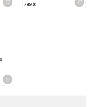
799 ₴
AS