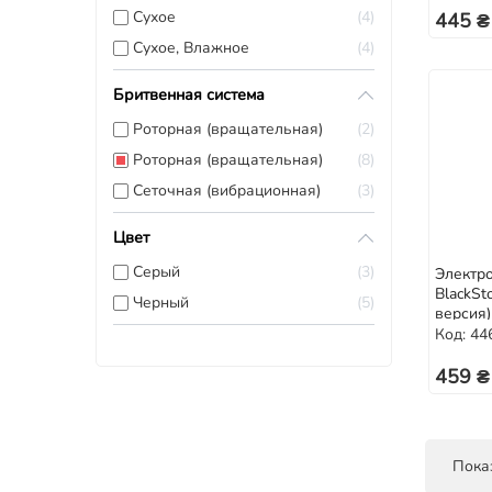
Сухое
4
445 ₴
Сухое, Влажное
4
Бритвенная система
Роторная (вращательная)
2
Роторная (вращательная)
8
Сеточная (вибрационная)
3
Цвет
Серый
3
Электр
BlackSto
Черный
5
версия)
Код: 44
459 ₴
Показ