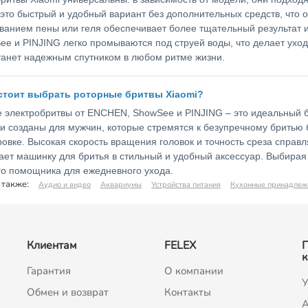
 это быстрый и удобный вариант без дополнительных средств, что 
ванием пены или геля обеспечивает более тщательный результат 
ee и PINJING легко промываются под струей воды, что делает уход
танет надежным спутником в любом ритме жизни.
стоит выбрать роторные бритвы Xiaomi?
 электробритвы от ENCHEN, ShowSee и PINJING – это идеальный б
и созданы для мужчин, которые стремятся к безупречному бритью б
овке. Высокая скорость вращения головок и точность среза справ
ет машинку для бритья в стильный и удобный аксессуар. Выбирая 
о помощника для ежедневного ухода.
 также:
Аудио и видео
Аквариумы
Устройства питания
Кухонные принадлеж
Клиентам
FELEX
к
Гарантия
О компании
У
Обмен и возврат
Контакты
A