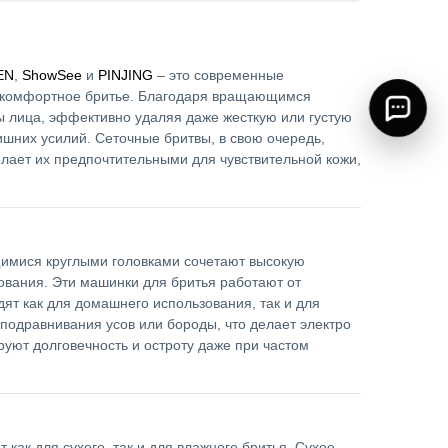
EN
,
ShowSee
и
PINJING
– это современные
 и комфортное бритье. Благодаря вращающимся
ы лица, эффективно удаляя даже жесткую или густую
ишних усилий. Сеточные бритвы, в свою очередь,
елает их предпочтительными для чувствительной кожи,
имися круглыми головками сочетают высокую
вания. Эти машинки для бритья работают от
ят как для домашнего использования, так и для
одравнивания усов или бороды, что делает электро
руют долговечность и остроту даже при частом
 как для сухого, так и для влажного бритья. Сухое